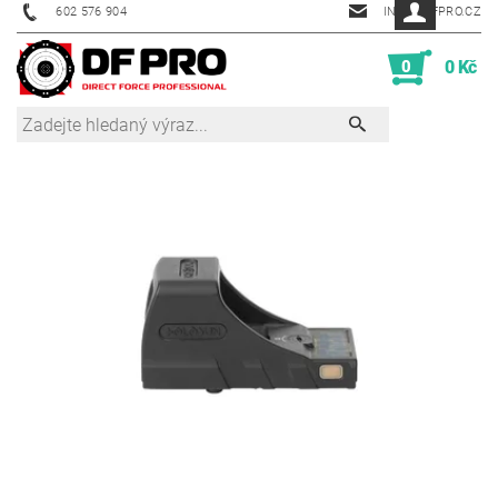
602 576 904
INFO@DFPRO.CZ
0
0 Kč