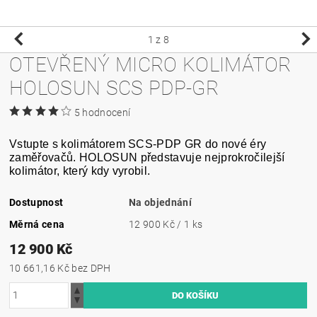
1
z 8
OTEVŘENÝ MICRO KOLIMÁTOR
HOLOSUN SCS PDP-GR
5 hodnocení
Vstupte s kolimátorem SCS-PDP GR do nové éry
zaměřovačů. HOLOSUN představuje nejprokročilejší
kolimátor, který kdy vyrobil.
Dostupnost
Na objednání
Měrná cena
12 900 Kč / 1 ks
12 900 Kč
10 661,16 Kč bez DPH