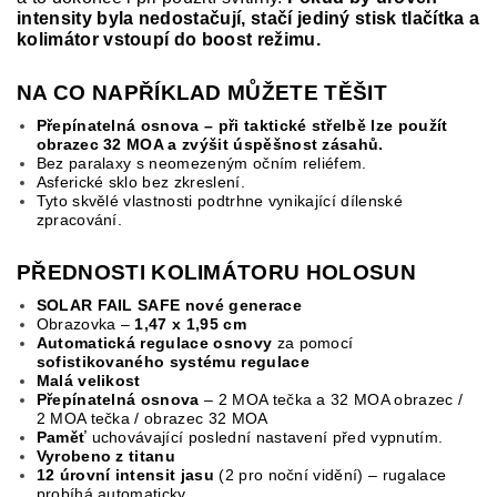
intensity byla nedostačují, stačí jediný stisk tlačítka a
kolimátor vstoupí do boost režimu.
NA CO NAPŘÍKLAD MŮŽETE TĚŠIT
Přepínatelná osnova – při taktické střelbě lze použít
obrazec 32 MOA a zvýšit úspěšnost zásahů.
Bez paralaxy s neomezeným očním reliéfem.
Asferické sklo bez zkreslení.
Tyto skvělé vlastnosti podtrhne vynikající dílenské
zpracování.
PŘEDNOSTI KOLIMÁTORU HOLOSUN
SOLAR FAIL SAFE nové generace
Obrazovka –
1,47 x 1,95 cm
Automatická regulace osnovy
za pomocí
sofistikovaného systému regulace
Malá velikost
Přepínatelná osnova
– 2 MOA tečka a 32 MOA obrazec /
2 MOA tečka / obrazec 32 MOA
Paměť
uchovávající poslední nastavení před vypnutím.
Vyrobeno z titanu
12 úrovní intensit jasu
(2 pro noční vidění) – rugalace
probíhá automaticky