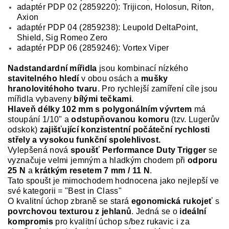
adaptér PDP 02 (2859220): Trijicon, Holosun, Riton,
Axion
adaptér PDP 04 (2859238): Leupold DeltaPoint,
Shield, Sig Romeo Zero
adaptér PDP 06 (2859246): Vortex Viper
Nadstandardní mířidla
jsou kombinací nízkého
stavitelného hledí
v obou osách a
mušky
hranolovitéhoho tvaru
. Pro rychlejší zamíření cíle jsou
mířidla vybaveny
bílými tečkami
.
Hlaveň délky 102 mm s polygonálním vývrtem
má
stoupání 1/10" a
odstupňovanou komoru
(tzv. Lugerův
odskok)
zajišťující konzistentní počáteční rychlosti
střely a vysokou funkční spolehlivost.
Vylepšená nová
spoušť Performance Duty Trigger
se
vyznačuje velmi jemným a hladkým chodem při
odporu
25 N
a
krátkým resetem 7 mm / 11 N
.
Tato spoušt je mimochodem hodnocena jako nejlepší ve
své kategorii = "Best in Class"
O kvalitní úchop zbraně se stará
egonomická rukojeť
s
povrchovou texturou z jehlanů
. Jedná se o
ideální
kompromis
pro kvalitní úchop s/bez rukavic i za