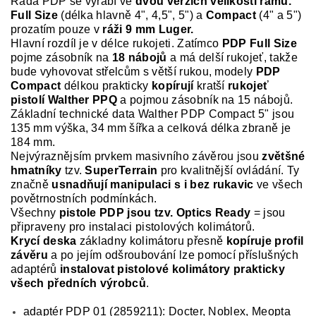
Řada PDP se vyrábí ve
dvou verzích velikosti rámů.
Full Size
(délka hlavně 4", 4,5", 5") a
Compact
(4" a 5")
prozatím pouze v
ráži 9 mm Luger.
Hlavní rozdíl je v délce rukojeti. Zatímco
PDP Full Size
pojme zásobník na
18 nábojů
a má delší rukojeť, takže
bude vyhovovat střelcům s větší rukou, modely
PDP
Compact
délkou prakticky
kopírují
kratší
rukojeť
pistolí Walther PPQ
a pojmou zásobník na 15 nábojů.
Základní technické data Walther PDP Compact 5" jsou
135 mm výška, 34 mm šířka a celková délka zbraně je
184 mm.
Nejvýraznějsím prvkem masivního závěrou jsou
zvětšné
hmatníky
tzv.
SuperTerrain
pro kvalitnější ovládání. Ty
značně
usnadňují manipulaci s i bez rukavic
ve všech
povětrnostních podmínkách.
Všechny
pistole PDP jsou tzv. Optics Ready
= jsou
připraveny pro instalaci pistolových kolimátorů.
Krycí deska
základny kolimátoru přesně
kopíruje profil
závěru
a po jejím odšroubování lze pomocí příslušných
adaptérů
instalovat pistolové kolimátory prakticky
všech předních výrobců
.
adaptér PDP 01 (2859211): Docter, Noblex, Meopta