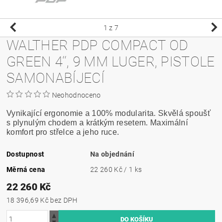
1
z 7
WALTHER PDP COMPACT OD
GREEN 4‘‘, 9 MM LUGER, PISTOLE
SAMONABÍJECÍ
Neohodnoceno
Vynikající ergonomie a 100% modularita. Skvělá spoušť
s plynulým chodem a krátkým resetem. Maximální
komfort pro střelce a jeho ruce.
Dostupnost
Na objednání
Měrná cena
22 260 Kč / 1 ks
22 260 Kč
18 396,69 Kč bez DPH