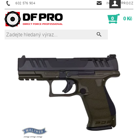
602 576 904
INFO@DFPRO.CZ
0
0 Kč