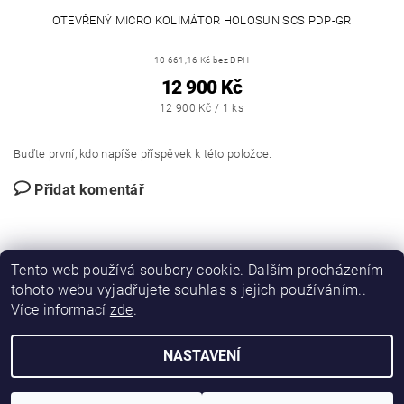
OTEVŘENÝ MICRO KOLIMÁTOR HOLOSUN SCS PDP-GR
10 661,16 Kč bez DPH
12 900 Kč
12 900 Kč / 1 ks
Buďte první, kdo napíše příspěvek k této položce.
Přidat komentář
Tento web používá soubory cookie. Dalším procházením
tohoto webu vyjadřujete souhlas s jejich používáním..
Více informací
zde
.
|
|
DIRECT FORCE
JANÍSKOVÁ&LATA
VLASTIMIL PITROCHA
NASTAVENÍ
Upravit nastavení cookies
2026 © DIRFORPRO, všechna práva vyhrazena