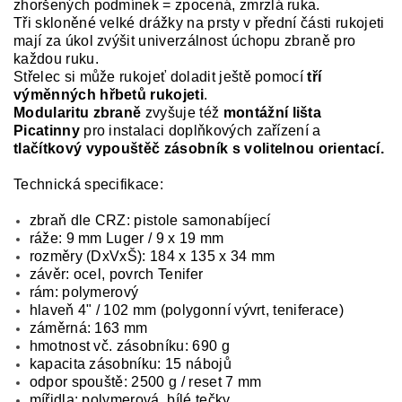
zhoršených podmínek = zpocená, zmrzlá ruka.
Tři skloněné velké drážky na prsty v přední části rukojeti
mají za úkol zvýšit univerzálnost úchopu zbraně pro
každou ruku.
Střelec si může rukojeť doladit ještě pomocí
tří
výměnných hřbetů rukojeti
.
Modularitu zbraně
zvyšuje též
montážní lišta
Picatinny
pro instalaci doplňkových zařízení a
tlačítkový vypouštěč zásobník s volitelnou orientací.
Technická specifikace:
zbraň dle CRZ: pistole samonabíjecí
ráže: 9 mm Luger / 9 x 19 mm
rozměry (DxVxŠ): 184 x 135 x 34 mm
závěr: ocel, povrch Tenifer
rám: polymerový
hlaveň 4" / 102 mm (polygonní vývrt, teniferace)
záměrná: 163 mm
hmotnost vč. zásobníku: 690 g
kapacita zásobníku: 15 nábojů
odpor spouště: 2500 g / reset 7 mm
mířidla: polymerová, bílé tečky