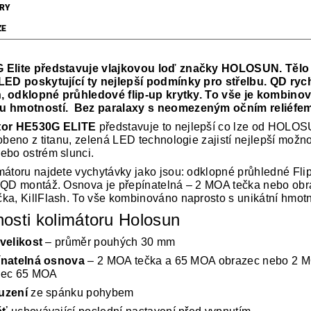
RY
ZE
Elite představuje vlajkovou loď značky HOLOSUN. Tělo 
LED poskytující ty nejlepší podmínky pro střelbu. QD ryc
sh, odklopné průhledové flip-up krytky. To vše je kombin
u hmotností. Bez paralaxy s neomezeným očním reliéfem
tor HE530G ELITE
představuje to nejlepší co lze od HOLOS
obeno z titanu, zelená LED technologie zajistí nejlepší možno
ebo ostrém slunci.
mátoru najdete vychytávky jako jsou: odklopné průhledné Flip
 QD montáž. Osnova je přepínatelná – 2 MOA tečka nebo ob
ka, KillFlash. To vše kombinováno naprosto s unikátní hmotn
osti kolimátoru Holosun
velikost
– průměr pouhých 30 mm
ínatelná osnova
– 2 MOA tečka a 65 MOA obrazec nebo 2 M
zec 65 MOA
uzení
ze spánku pohybem