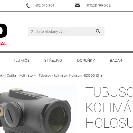
602 576 904
INFO@DFPRO.CZ
TLUMIČE
STŘELIVO
DOPLŇKY
BAZAR
ňky
Optika
Kolimátory
Tubusový kolimátor Holosun HE530G Elite
TUBUS
KOLIMÁ
HOLOS