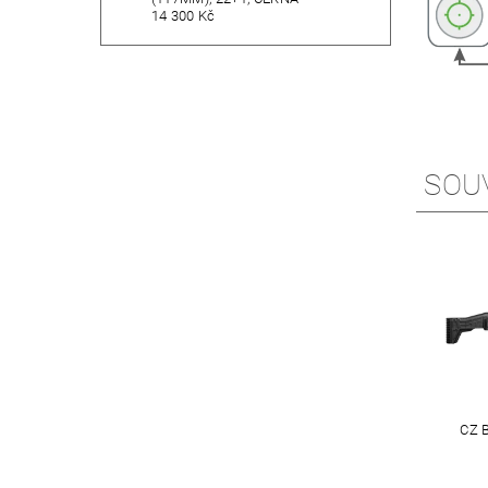
14 300 Kč
SOU
CZ 