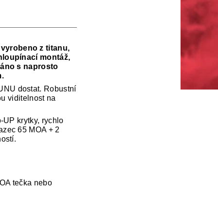
vyrobeno z titanu,
hloupínací montáž,
ováno s naprosto
.
UNU dostat. Robustní
u viditelnost na
-UP krytky, rychlo
razec 65 MOA + 2
ostí.
OA tečka nebo