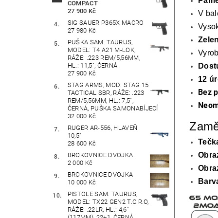
Pam
COMPACT
27 900 Kč
V ba
SIG SAUER P365X MACRO
Vysok
27 980 Kč
Zelen
PUŠKA SAM. TAURUS,
MODEL: T4 A21 M-LOK,
Vyro
RÁŽE: .223 REM/5,56MM,
Dost
HL.: 11,5", ČERNÁ
27 900 Kč
12 úr
STAG ARMS, MOD: STAG 15
Bez p
TACTICAL SBR, RÁŽE: .223
REM/5,56MM, HL.: 7,5",
Neome
ČERNÁ, PUŠKA SAMONABÍJECÍ
32 000 Kč
Zamě
RUGER AR-556, HLAVEŇ
10,5"
Tečk
28 600 Kč
Obra
BROKOVNICE DVOJKA
2 000 Kč
Obra
BROKOVNICE DVOJKA
Barv
10 000 Kč
PISTOLE SAM. TAURUS,
MODEL: TX22 GEN2 T.O.R.O,
RÁŽE: .22LR, HL.: 4,6"
(117MM), 22+1, ČERNÁ