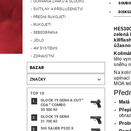
OCHRANA ZRAKU A SLUCHU
SOUBO
SVÍTILNY A PŘÍSLUŠENSTVÍ
DISKU
PŘEDNÍ RUKOJETI
RUKOJETI
HE530G 
SEBEOBRANA
zelená 
killfla
JÍDLO
úžasno
4M SYSTEMS
Kolimá
ZDRAVOTNÍ
tělo vyr
sněhu n
BAZAR
Na koli
upínací
ZNAČKY
MOA teč
Předn
TOP 10
GLOCK 19 GEN6 A-CUT™
Malá 
COA™ COMBO
Přep
35 500 Kč
obra
GLOCK 19 GEN6
21 700 Kč
Prob
SIG SAUER P320 X