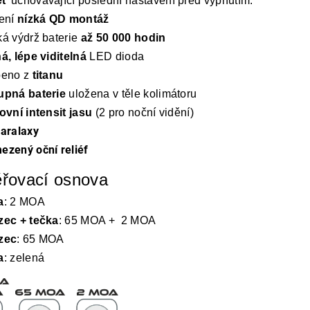
ěť
uchovávající poslední nastavení před vypnutím.
lení
nízká QD montáž
á výdrž baterie
až 50 000 hodin
á, lépe viditelná
LED dioda
beno z
titanu
upná baterie
uložena v těle kolimátoru
ovní intensit jasu
(2 pro noční vidění)
aralaxy
zený oční reliéf
řovací osnova
a
: 2 MOA
zec + tečka
: 65 MOA + 2 MOA
zec
: 65 MOA
a
: zelená