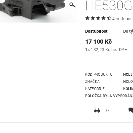
HE530G
4 hodnoce
Dostupnost
Do t
17 100 Kč
14 132,23 Kč bez DPH
KÓD PRODUKTU
HOL5
ZNAČKA
HOLO
KATEGORIE
KOLI
POLOŽKA BYLA VYPRODÁNA
Tisk