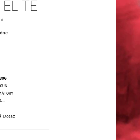
 ELITE
ní
ýdne
30G
SUN
MÁTORY
...
Dotaz