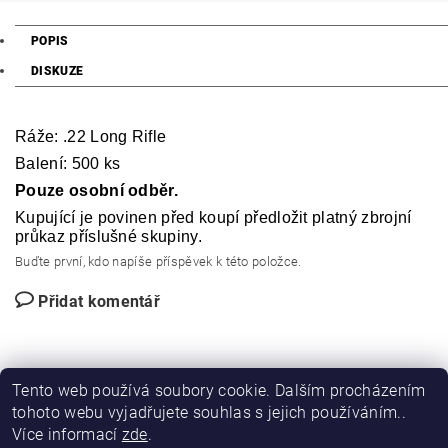
POPIS
DISKUZE
Ráže: .22 Long Rifle
Balení: 500 ks
Pouze osobní odběr.
Kupující je povinen před koupí předložit platný zbrojní
průkaz příslušné skupiny.
Buďte první, kdo napíše příspěvek k této položce.
Přidat komentář
Tento web používá soubory cookie. Dalším procházením
tohoto webu vyjadřujete souhlas s jejich používáním..
Více informací
zde
.
|
|
DIRECT FORCE
JANÍSKOVÁ&LATA
VLASTIMIL PITROCHA