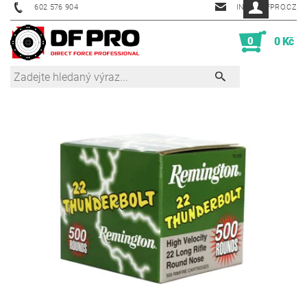
602 576 904
INFO@DFPRO.CZ
0
0 Kč