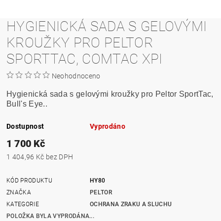
HYGIENICKÁ SADA S GELOVÝMI
KROUŽKY PRO PELTOR
SPORTTAC, COMTAC XPI
Neohodnoceno
Hygienická sada s gelovými kroužky pro Peltor SportTac,
Bull's Eye
..
Dostupnost
Vyprodáno
1 700 Kč
1 404,96 Kč bez DPH
KÓD PRODUKTU
HY80
ZNAČKA
PELTOR
KATEGORIE
OCHRANA ZRAKU A SLUCHU
POLOŽKA BYLA VYPRODÁNA...