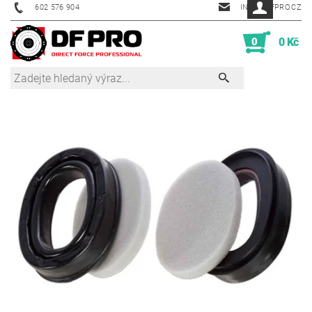
602 576 904
INFO@DFPRO.CZ
0
0 Kč