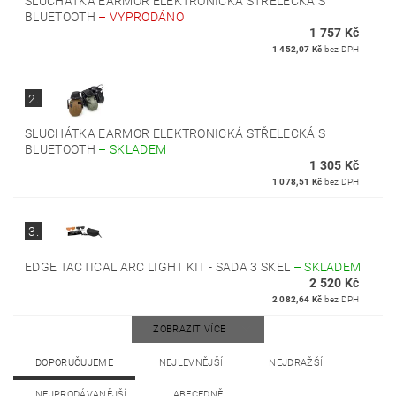
SLUCHÁTKA EARMOR ELEKTRONICKÁ STŘELECKÁ S
BLUETOOTH
–
VYPRODÁNO
1 757 Kč
1 452,07 Kč
bez DPH
2.
SLUCHÁTKA EARMOR ELEKTRONICKÁ STŘELECKÁ S
BLUETOOTH
–
SKLADEM
1 305 Kč
1 078,51 Kč
bez DPH
3.
EDGE TACTICAL ARC LIGHT KIT - SADA 3 SKEL
–
SKLADEM
2 520 Kč
2 082,64 Kč
bez DPH
ZOBRAZIT VÍCE
DOPORUČUJEME
NEJLEVNĚJŠÍ
NEJDRAŽŠÍ
NEJPRODÁVANĚJŠÍ
ABECEDNĚ