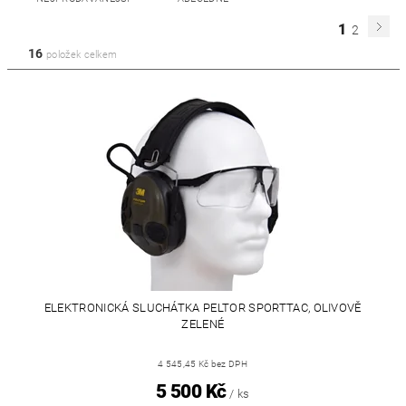
1
2
16
položek celkem
ELEKTRONICKÁ SLUCHÁTKA PELTOR SPORTTAC, OLIVOVĚ
ZELENÉ
4 545,45 Kč bez DPH
5 500 Kč
/ ks