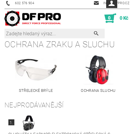
602 576 904
INFO@DFPRO.CZ
0
0 Kč
OCHRANA ZRAKU A SLUCHU
STŘELECKÉ BRÝLE
OCHRANA SLUCHU
NEJPRODÁVANĚJŠÍ
1.