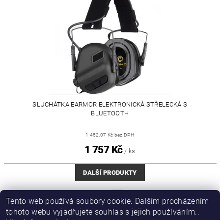
SLUCHÁTKA EARMOR ELEKTRONICKÁ STŘELECKÁ S
BLUETOOTH
1 452,07 Kč bez DPH
1 757 Kč
/ ks
DALŠÍ PRODUKTY
1
2
Tento web používá soubory cookie. Dalším procházením
tohoto webu vyjadřujete souhlas s jejich používáním..