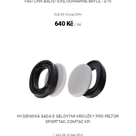
FASTLINK BALISTICKÉ OCHRANNÉ BRÝLE - G15
528,93 Kč bez DPH
640 Kč
/ ks
HYGIENICKÁ SADA S GELOVÝMI KROUŽKY PRO PELTOR
SPORTTAC, COMTAC XPI
1 404,96 Kč bez DPH