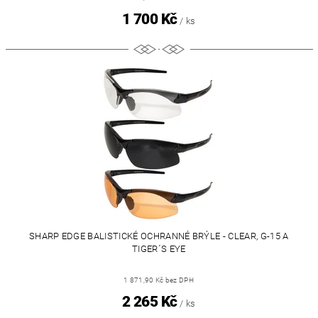
1 700 Kč
/ ks
SHARP EDGE BALISTICKÉ OCHRANNÉ BRÝLE - CLEAR, G-15 A
TIGER´S EYE
1 871,90 Kč bez DPH
2 265 Kč
/ ks