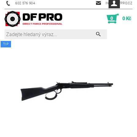
602 576 904
INFO@DFPRO.CZ
0
0 Kč
TIP