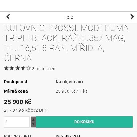
1
z 2
KULOVNICE ROSSI, MOD.: PUMA
TRIPLEBLACK, RÁŽE: .357 MAG,
HL.: 16,5", 8 RAN, MÍŘIDLA,
ČERNÁ
8 hodnocení
Dostupnost
Na objednání
Měrná cena
25 900 Kč / 1 ks
25 900 Kč
21 404,96 Kč bez DPH
KÓD PRODUKTU
ROS10023911