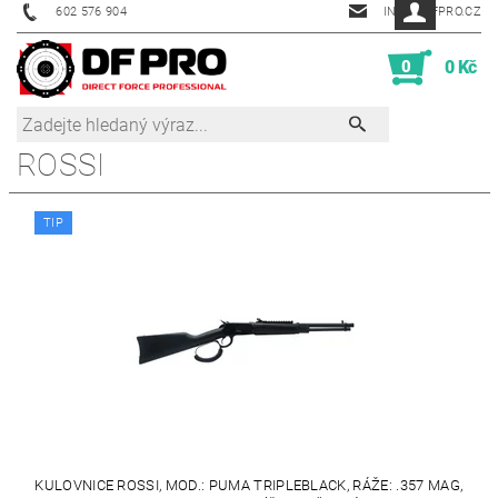
602 576 904
INFO@DFPRO.CZ
0
0 Kč
ROSSI
TIP
KULOVNICE ROSSI, MOD.: PUMA TRIPLEBLACK, RÁŽE: .357 MAG,