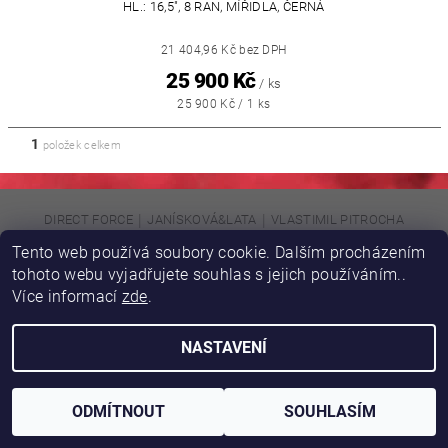
HL.: 16,5", 8 RAN, MÍŘIDLA, ČERNÁ
21 404,96 Kč bez DPH
25 900 Kč
/ ks
25 900 Kč / 1 ks
1
položek celkem
|
|
DIRECT FORCE
JANÍSKOVÁ&LATA
VLASTIMIL PITROCHA
Tento web používá soubory cookie. Dalším procházením
tohoto webu vyjadřujete souhlas s jejich používáním..
Upravit nastavení cookies
2026 © DIRFORPRO, všechna práva vyhrazena
Více informací
zde
.
Vytvořil Shoptet
NASTAVENÍ
ODMÍTNOUT
SOUHLASÍM