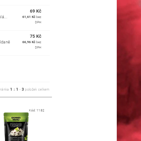
69 Kč
á...
61,61 Kč
bez
DPH
75 Kč
nídaně
66,96 Kč
bez
DPH
1
1
3
tránka
z
-
položek celkem
Kód:
1182