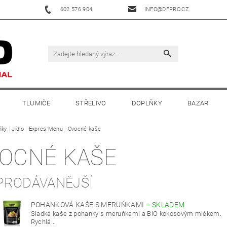
602 576 904
INFO@DFPRO.CZ
TLUMIČE
STŘELIVO
DOPLŇKY
BAZAR
ňky
Jídlo
Expres Menu
Ovocné kaše
OCNÉ KAŠE
PRODÁVANĚJŠÍ
POHANKOVÁ KAŠE S MERUŇKAMI
–
SKLADEM
Sladká kaše z pohanky s meruňkami a BIO kokosovým mlékem.
Rychlá...