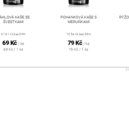
ÁHLOVÁ KAŠE SE
POHANKOVÁ KAŠE S
RÝŽO
ŠVESTKAMI
MERUŇKAMI
61,61 Kč bez DPH
70,54 Kč bez DPH
69 Kč
79 Kč
/ ks
/ ks
69 Kč / 1 ks
79 Kč / 1 ks
S