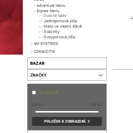
Adventure Menu
Expres Menu
- Ovocné kaše
J
- Jednoporcová jídla
- Maso ve vlastní šťávě
- Svačinky
- Dvouporcová jídla
4M SYSTEMS
ZDRAVOTNÍ
BAZAR
ZNAČKY
NA SKLADĚ
69
Kč
79
Kč
POLOŽEK K ZOBRAZENÍ:
3