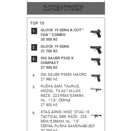
FILTR PODLE PARAMETRŮ,
VLASTNOSTÍ A VÝROBCŮ
TOP 10
GLOCK 19 GEN6 A-CUT™
COA™ COMBO
35 500 Kč
GLOCK 19 GEN6
21 700 Kč
SIG SAUER P320 X
COMPACT
27 900 Kč
SIG SAUER P365X MACRO
27 980 Kč
PUŠKA SAM. TAURUS,
MODEL: T4 A21 M-LOK,
RÁŽE: .223 REM/5,56MM,
HL.: 11,5", ČERNÁ
27 900 Kč
STAG ARMS, MOD: STAG 15
TACTICAL SBR, RÁŽE: .223
REM/5,56MM, HL.: 7,5",
ČERNÁ, PUŠKA SAMONABÍJECÍ
32 000 Kč