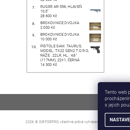
RUGER AR-556, HLAVEŇ
10,5"
28 600 Kč
BROKOVNICE DVOJKA
2 000 Kč
BROKOVNICE DVOJKA
10 000 Kč
PISTOLE SAM. TAURUS,
MODEL: TX22 GEN2 T.O.R.O,
RÁŽE: .22LR, HL.: 4,6"
(117MM), 22+1, ČERNÁ
14 300 Kč
Tento web p
procházením
s jejich po
NASTAVE
Upravit nastave
2026 © DIRFORPRO, všechna práva vyhrazena