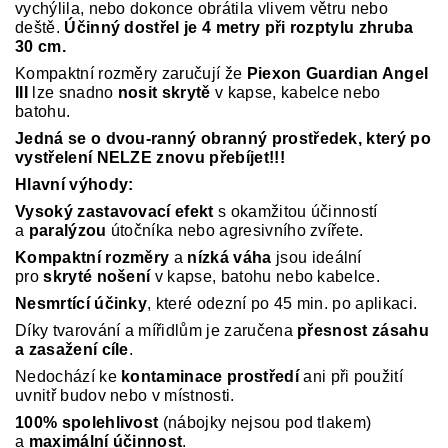
vychýlila, nebo dokonce obrátila vlivem větru nebo
deště.
Účinný dostřel je 4 metry při rozptylu zhruba
30 cm.
Kompaktní rozměry zaručují že
Piexon
Guardian Angel
III
lze
snadno
nosit skrytě
v kapse, kabelce nebo
batohu.
Jedná se o dvou-ranný obranný prostředek, který po
vystřelení NELZE znovu přebíjet!!!
Hlavní výhody:
Vysoký zastavovací efekt
s okamžitou účinností
a
paralýzou
útočníka nebo agresivního zvířete.
Kompaktní rozměry
a
nízká váha
jsou ideální
pro
skryté nošení
v kapse, batohu nebo kabelce.
Nesmrtící účinky
, které odezní po 45 min. po aplikaci.
Díky tvarování a mířidlům je zaručena
přesnost zásahu
a zasažení cíle
.
Nedochází ke
kontaminace prostředí
ani při použití
uvnitř budov nebo v místnosti.
100% spolehlivost
(nábojky nejsou pod tlakem)
a
maximální účinnost
.