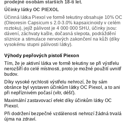
prodejné osobám starších 18-ti let.
Účinky látky OC PIEXOL
Účinná látka Piexol ve formě tekutiny obsahuje 10% OC
(Oleoresin Capsicum s 2.0-3.0% kapsaicinoidy v celém
roztoku), jejíž pálivost je 4 000 000 SHU, účinky jsou:
dávení, záchvaty kašle, dočasná slepota, podráždění
sliznice a stimulace nervových zakončení na kůži (díky
vysokému stupni pálivosti látky).
Výhody pepřových pistolí Piexon
Tím, že je aktivní látka ve formě tekutiny se při výstřelu
nerozšíří do celé místnosti, proto je možné použití uvnitř
budov.
Díky vysoké rychlosti výstřelu nehrozí, že by sám
obránce byl vystaven účinkům látky OC Piexol, a to ani
při nepříznivém počasí (vítr, déšť).
Maximální zastavovací efekt díky účinkům látky OC
Piexol.
Při dodržení bezpečné vzdálenosti nehrozí žádná trvalá
újma na zdraví.