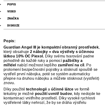
POPIS
VIDEO
ZNAČKA
DISKUZE
Popis:
Guardian Angel III je kompaktní obranný prostředek
,
který obsahuje
2 nábojky = dva výstřely s účinnou
látkou 10% OC Piexol.
Díky svému tvarování padne
pohodlně do každé ruky a pomocí
pažbičky a
mířidel
nabízí možnost lepšího
zamíření na cíl
. Po
prolomení bezpečnostní pojistky a stisknutí spouště se
vystřelí první nábojka, poté se systém automaticky
přepne na druhou nábojku a můžete stisknout (vystřelit)
znovu.
Díky použité
technologii
a
účinné látce
ve formě
tekutiny je možné
použití uvnitř budov
, kdy nedojde ke
kontaminaci vnitřního prostředí. Díky vysoké rychlosti
vystřelené látky nehrozí, že by se dráha výstřelu