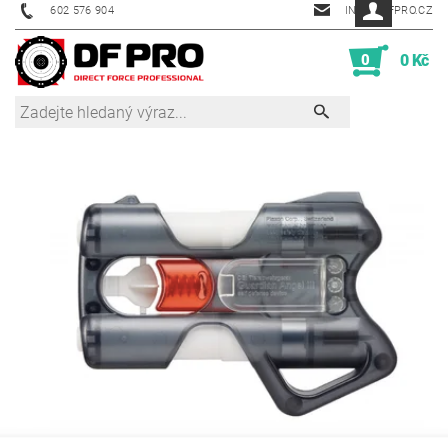
602 576 904
INFO@DFPRO.CZ
0
0 Kč