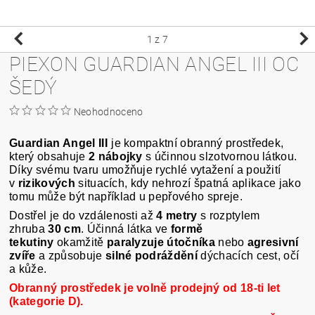
1
z 7
PIEXON GUARDIAN ANGEL III OC
ŠEDÝ
Neohodnoceno
Guardian Angel III
je kompaktní obranný prostředek,
který obsahuje
2 nábojky
s účinnou slzotvornou látkou.
Díky svému tvaru umožňuje rychlé vytažení a použití
v
rizikových
situacích, kdy nehrozí špatná aplikace jako
tomu může být například u pepřového spreje.
Dostřel je do vzdálenosti až
4 metry
s rozptylem
zhruba
30 cm
. Účinná látka ve
formě
tekutiny
okamžitě
paralyzuje útočníka
nebo
agresivní
zvíře
a způsobuje
silné podráždění
dýchacích cest, očí
a kůže.
Obranný prostředek je volně prodejný od 18-ti let
(kategorie D).