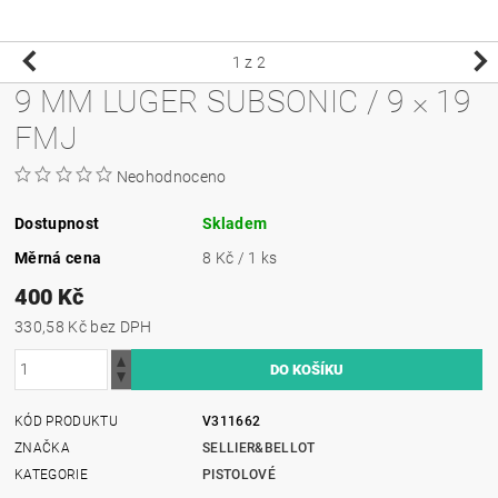
1
z 2
9 MM LUGER SUBSONIC / 9 × 19
FMJ
Neohodnoceno
Dostupnost
Skladem
Měrná cena
8 Kč / 1 ks
400 Kč
330,58 Kč bez DPH
KÓD PRODUKTU
V311662
ZNAČKA
SELLIER&BELLOT
KATEGORIE
PISTOLOVÉ