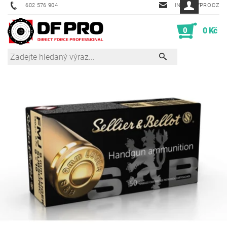
602 576 904
INFO@DFPRO.CZ
0
0 Kč