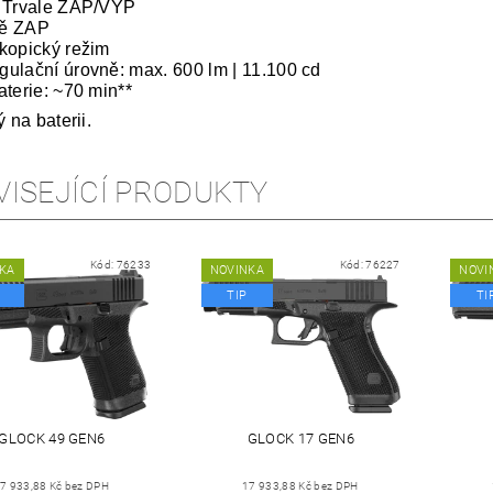
 Trvale ZAP/VYP
ě ZAP
kopický režim
ulační úrovně: max. 600 lm | 11.100 cd
aterie: ~70 min**
ý na baterii.
VISEJÍCÍ PRODUKTY
Kód:
76233
Kód:
76227
KA
NOVINKA
NOVI
TIP
TI
GLOCK 49 GEN6
GLOCK 17 GEN6
7 933,88 Kč bez DPH
17 933,88 Kč bez DPH