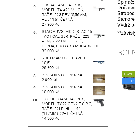
Spínač:
PUŠKA SAM. TAURUS,
Dočasn
MODEL: T4 A21 M-LOK,
Strobos
RÁŽE: .223 REM/5,56MM,
Samoreg
HL.: 11,5", ČERNÁ
27 900 Kč
Výdrž b
STAG ARMS, MOD: STAG 15
**závisl
TACTICAL SBR, RÁŽE: .223
REM/5,56MM, HL.: 7,5",
ČERNÁ, PUŠKA SAMONABÍJECÍ
SOU
32 000 Kč
RUGER AR-556, HLAVEŇ
10,5"
28 600 Kč
NOVIN
BROKOVNICE DVOJKA
2 000 Kč
TIP
BROKOVNICE DVOJKA
10 000 Kč
PISTOLE SAM. TAURUS,
MODEL: TX22 GEN2 T.O.R.O,
RÁŽE: .22LR, HL.: 4,6"
(117MM), 22+1, ČERNÁ
14 300 Kč
1