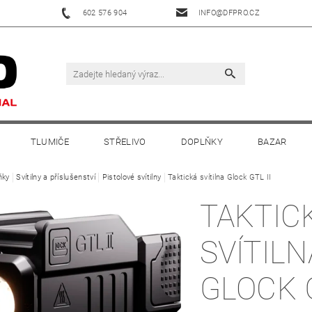
602 576 904
INFO@DFPRO.CZ
TLUMIČE
STŘELIVO
DOPLŇKY
BAZAR
ňky
Svítilny a příslušenství
Pistolové svítilny
Taktická svítilna Glock GTL II
TAKTIC
SVÍTILN
GLOCK G