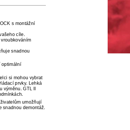
GLOCK s montážní
vašeho cíle.
ým vroubkováním
ožňuje snadnou
 optimální
řelci si mohou vybrat
ládací prvky. Lehká
ou výměnu. GTL II
odmínkách.
uživatelům umožňují
je snadnou demontáž.