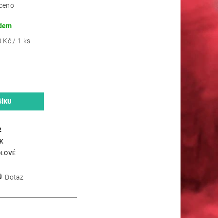
ceno
dem
 Kč / 1 ks
2
K
OLOVÉ
Dotaz