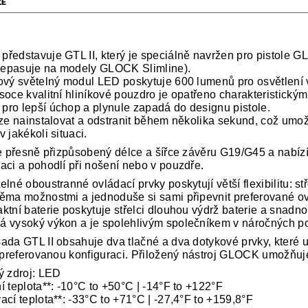
ZE
ředstavuje GTL II, který je speciálně navržen pro pistole 
(nepasuje na modely GLOCK Slimline).
ový světelný modul LED poskytuje 600 lumenů pro osvětlení 
soce kvalitní hliníkové pouzdro je opatřeno charakteristick
ro lepší úchop a plynule zapadá do designu pistole.
lze nainstalovat a odstranit během několika sekund, což um
 jakékoli situaci.
je přesně přizpůsobený délce a šířce závěru G19/G45 a nabízí
aci a pohodlí při nošení nebo v pouzdře.
lné oboustranné ovládací prvky poskytují větší flexibilitu: st
ěma možnostmi a jednoduše si sami připevnit preferované ov
ktní baterie poskytuje střelci dlouhou výdrž baterie a snadn
 vysoký výkon a je spolehlivým společníkem v náročných p
ada GTL II obsahuje dva tlačné a dva dotykové prvky, které 
t preferovanou konfiguraci. Přiložený nástroj GLOCK umožňu
ý zdroj: LED
í teplota**: -10°C to +50°C | -14°F to +122°F
ací teplota**: -33°C to +71°C | -27,4°F to +159,8°F