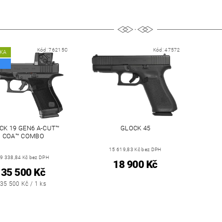
Kód:
76215C
Kód:
47572
KA
CK 19 GEN6 A-CUT™
GLOCK 45
COA™ COMBO
15 619,83 Kč bez DPH
9 338,84 Kč bez DPH
18 900 Kč
35 500 Kč
35 500 Kč / 1 ks