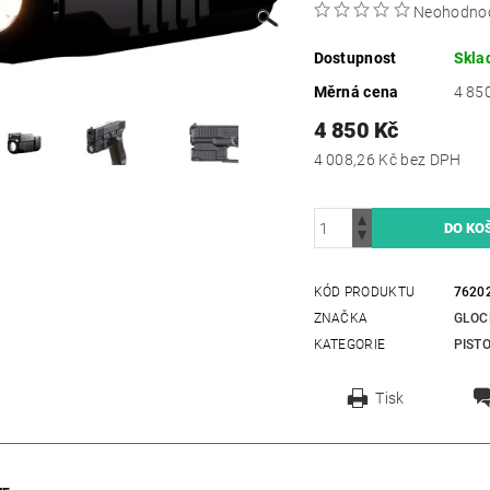
Neohodno
Dostupnost
Skla
Měrná cena
4 850
4 850 Kč
4 008,26 Kč bez DPH
KÓD PRODUKTU
7620
ZNAČKA
GLOC
KATEGORIE
PIST
Tisk