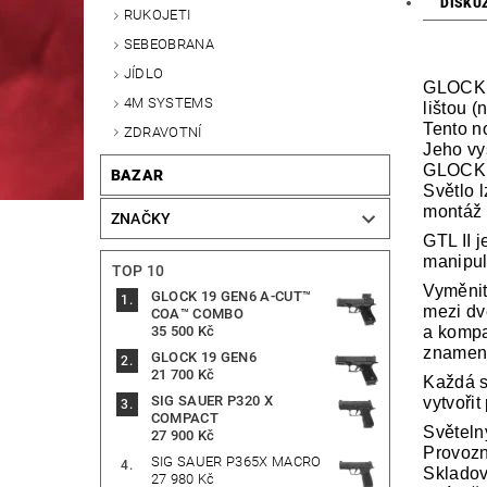
DISKU
RUKOJETI
SEBEOBRANA
JÍDLO
GLOCK p
4M SYSTEMS
lištou 
Tento n
ZDRAVOTNÍ
Jeho vy
GLOCK p
BAZAR
Světlo 
montáž v
ZNAČKY
GTL II 
manipul
TOP 10
Vyměnite
GLOCK 19 GEN6 A-CUT™
mezi dv
COA™ COMBO
a kompa
35 500 Kč
znamená
GLOCK 19 GEN6
21 700 Kč
Každá s
SIG SAUER P320 X
vytvoři
COMPACT
Světeln
27 900 Kč
Provozn
SIG SAUER P365X MACRO
Skladov
27 980 Kč