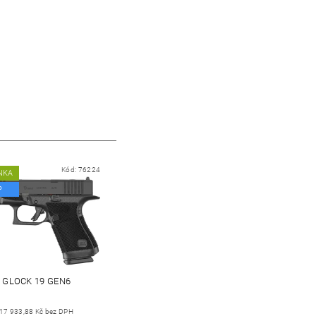
Kód:
76224
NKA
P
GLOCK 19 GEN6
17 933,88 Kč bez DPH