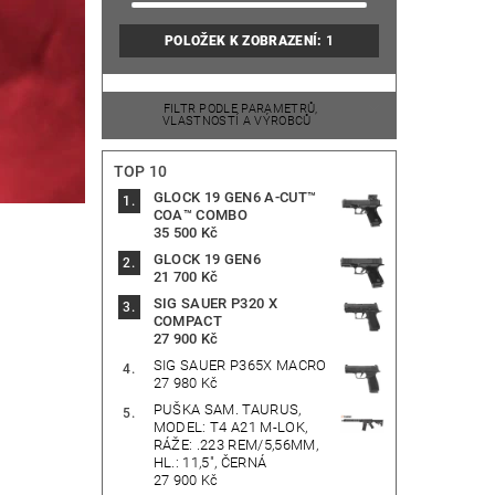
POLOŽEK K ZOBRAZENÍ:
1
FILTR PODLE PARAMETRŮ,
VLASTNOSTÍ A VÝROBCŮ
TOP 10
GLOCK 19 GEN6 A-CUT™
COA™ COMBO
35 500 Kč
GLOCK 19 GEN6
21 700 Kč
SIG SAUER P320 X
COMPACT
27 900 Kč
SIG SAUER P365X MACRO
27 980 Kč
PUŠKA SAM. TAURUS,
MODEL: T4 A21 M-LOK,
RÁŽE: .223 REM/5,56MM,
HL.: 11,5", ČERNÁ
27 900 Kč