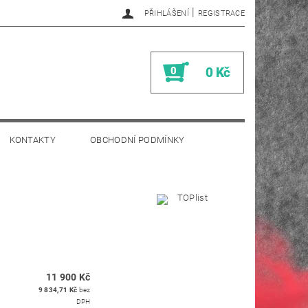
|
PŘIHLÁŠENÍ
REGISTRACE
0
0 Kč
KONTAKTY
OBCHODNÍ PODMÍNKY
11 900 Kč
9 834,71 Kč
bez
DPH