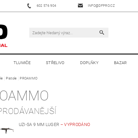
602 576 904
INFO@DFPRO.CZ
TLUMIČE
STŘELIVO
DOPLŇKY
BAZAR
le
Pistole
PROAMMO
ROAMMO
PRODÁVANĚJŠÍ
UZI-SA 9 MM LUGER
–
VYPRODÁNO