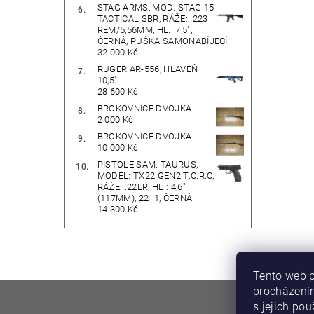
STAG ARMS, MOD: STAG 15
TACTICAL SBR, RÁŽE: .223
REM/5,56MM, HL.: 7,5",
ČERNÁ, PUŠKA SAMONABÍJECÍ
32 000 Kč
RUGER AR-556, HLAVEŇ
10,5"
28 600 Kč
BROKOVNICE DVOJKA
2 000 Kč
BROKOVNICE DVOJKA
10 000 Kč
PISTOLE SAM. TAURUS,
MODEL: TX22 GEN2 T.O.R.O,
RÁŽE: .22LR, HL.: 4,6"
(117MM), 22+1, ČERNÁ
14 300 Kč
Tento web p
procházením
DIRECT F
s jejich po