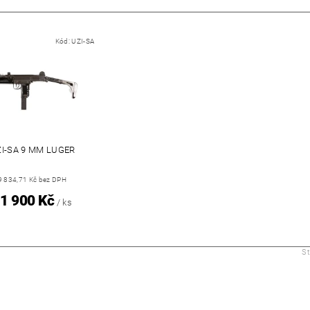
Kód:
UZI-SA
I-SA 9 MM LUGER
9 834,71 Kč bez DPH
1 900 Kč
/ ks
S