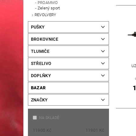
PROAMMO
Zelený sport
REVOLVERY
PUŠKY
BROKOVNICE
TLUMIČE
STŘELIVO
UZ
DOPLŇKY
1
BAZAR
ZNAČKY
NA SKLADĚ
11900
Kč
11901
Kč