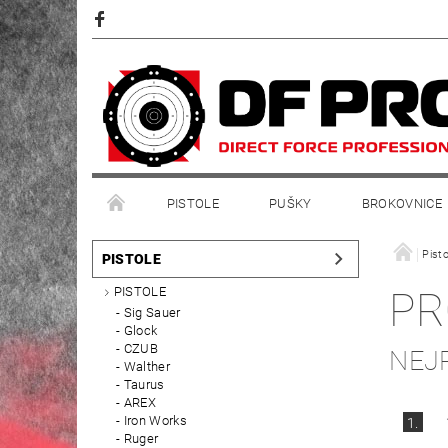
PISTOLE
PUŠKY
BROKOVNICE
Pisto
PISTOLE
PISTOLE
P
Sig Sauer
Glock
CZUB
NEJ
Walther
Taurus
AREX
Iron Works
1.
Ruger