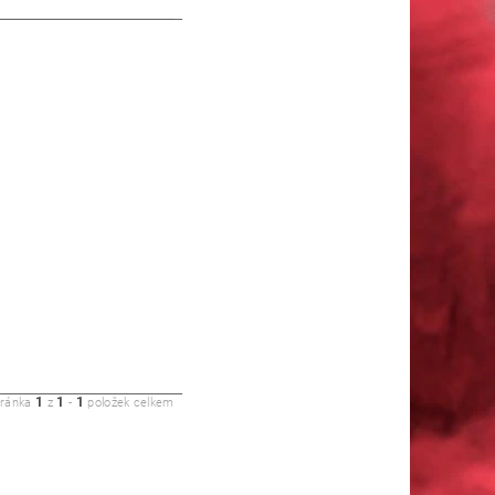
1
1
1
tránka
z
-
položek celkem