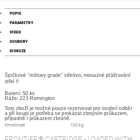
POPIS
PARAMETRY
VIDEO
SOUBORY
DISKUZE
Špičkové "military grade" střelivo, mosazné plášťování
střel !!
Balení:
50 ks
Ráže:
.223 Remington
Toto zboží je možné pouze rezervovat pro osobní odběr
a při koupi je potřeba se prokázat zbrojním průkazem,
případně i průkazem zbraně.
Hmotnost
100 kg
FRONTIER® CARTRIDGE - LOADED WITH