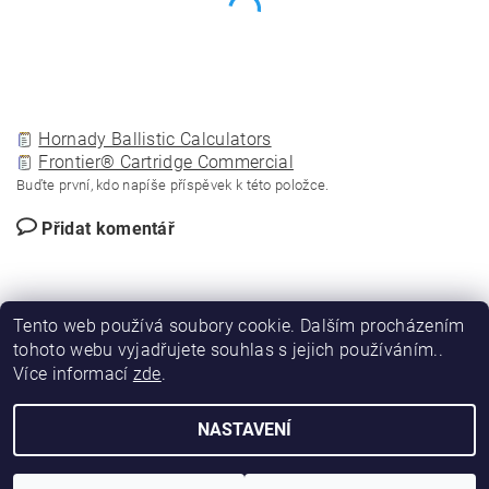
Hornady Ballistic Calculators
Frontier® Cartridge Commercial
Buďte první, kdo napíše příspěvek k této položce.
Přidat komentář
Tento web používá soubory cookie. Dalším procházením
tohoto webu vyjadřujete souhlas s jejich používáním..
Více informací
zde
.
|
|
DIRECT FORCE
JANÍSKOVÁ&LATA
VLASTIMIL PITROCHA
NASTAVENÍ
Upravit nastavení cookies
2026 © DIRFORPRO, všechna práva vyhrazena