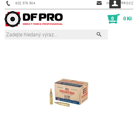
602 576 904
INFO@DFPRO.CZ
0
0 Kč