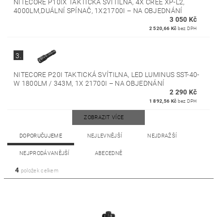
NITECORE P10IX TAKTICKÁ SVÍTILNA, 4X CREE XP-L2,
4000LM,DUÁLNÍ SPÍNAČ, 1X21700I
–
NA OBJEDNÁNÍ
3 050 Kč
2 520,66 Kč
bez DPH
3.
NITECORE P20I TAKTICKÁ SVÍTILNA, LED LUMINUS SST-40-
W 1800LM / 343M, 1X 21700I
–
NA OBJEDNÁNÍ
2 290 Kč
1 892,56 Kč
bez DPH
ZOBRAZIT VÍCE
DOPORUČUJEME
NEJLEVNĚJŠÍ
NEJDRAŽŠÍ
NEJPRODÁVANĚJŠÍ
ABECEDNĚ
4
položek celkem