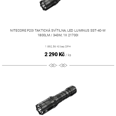
NITECORE P20I TAKTICKÁ SVÍTILNA, LED LUMINUS SST-40-W
1800LM / 343M, 1X 21700I
1 892,56 Kč bez DPH
2 290 Kč
/ ks