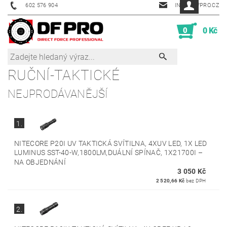
602 576 904
INFO@DFPRO.CZ
0
0 Kč
RUČNÍ-TAKTICKÉ
NEJPRODÁVANĚJŠÍ
1.
NITECORE P20I UV TAKTICKÁ SVÍTILNA, 4XUV LED, 1X LED
LUMINUS SST-40-W,1800LM,DUÁLNÍ SPÍNAČ, 1X21700I
–
NA OBJEDNÁNÍ
3 050 Kč
2 520,66 Kč
bez DPH
2.