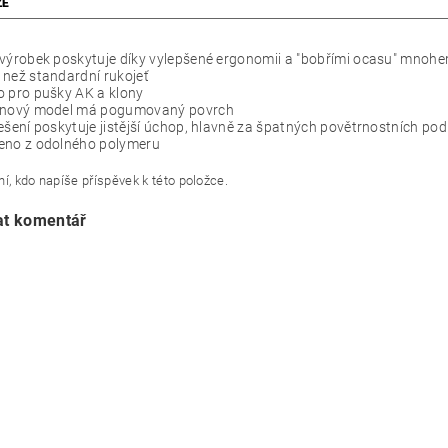
ZE
výrobek poskytuje díky vylepšené ergonomii a "bobřími ocasu" mnohem 
než standardní rukojeť
o pro pušky AK a klony
 nový model má pogumovaný povrch
ešení poskytuje jistější úchop, hlavně za špatných povětrnostních po
eno z odolného polymeru
í, kdo napíše příspěvek k této položce.
at komentář