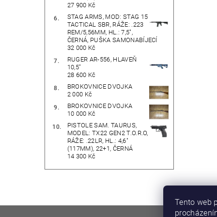
27 900 Kč
STAG ARMS, MOD: STAG 15
TACTICAL SBR, RÁŽE: .223
REM/5,56MM, HL.: 7,5",
ČERNÁ, PUŠKA SAMONABÍJECÍ
32 000 Kč
RUGER AR-556, HLAVEŇ
10,5"
28 600 Kč
BROKOVNICE DVOJKA
2 000 Kč
BROKOVNICE DVOJKA
10 000 Kč
PISTOLE SAM. TAURUS,
MODEL: TX22 GEN2 T.O.R.O,
RÁŽE: .22LR, HL.: 4,6"
(117MM), 22+1, ČERNÁ
14 300 Kč
Tento web p
procházením