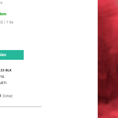
ní
dem
č / 1 ks
23-BLK
PUL
JETI
Dotaz