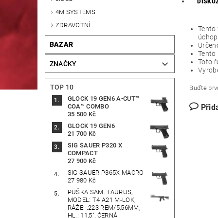
DISKU
4M SYSTEMS
ZDRAVOTNÍ
Tento 
úchop 
BAZAR
Určen
Tento
Toto ř
ZNAČKY
Vyrob
TOP 10
Buďte prvn
GLOCK 19 GEN6 A-CUT™
Přid
COA™ COMBO
35 500 Kč
GLOCK 19 GEN6
21 700 Kč
SIG SAUER P320 X
COMPACT
27 900 Kč
SIG SAUER P365X MACRO
27 980 Kč
PUŠKA SAM. TAURUS,
MODEL: T4 A21 M-LOK,
RÁŽE: .223 REM/5,56MM,
HL.: 11,5", ČERNÁ