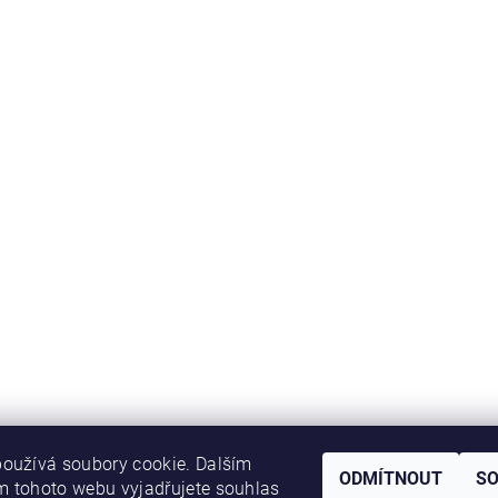
oužívá soubory cookie. Dalším
ODMÍTNOUT
S
 tohoto webu vyjadřujete souhlas