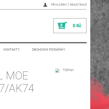
|
PŘIHLÁŠENÍ
REGISTRACE
0
0 Kč
KONTAKTY
OBCHODNÍ PODMÍNKY
L MOE
47/AK74