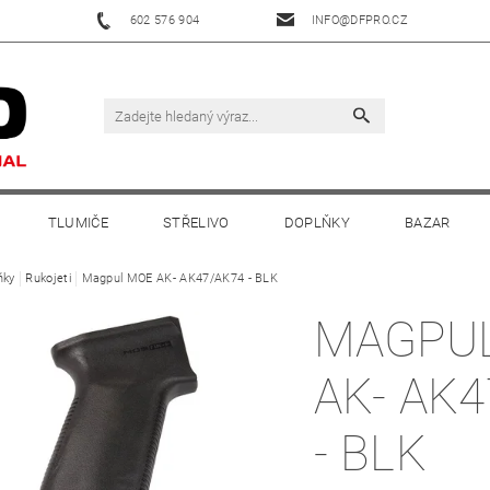
602 576 904
INFO@DFPRO.CZ
TLUMIČE
STŘELIVO
DOPLŇKY
BAZAR
ňky
Rukojeti
Magpul MOE AK- AK47/AK74 - BLK
MAGPU
AK- AK
- BLK