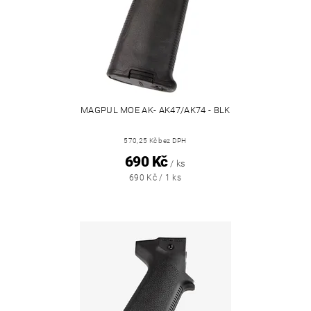
MAGPUL MOE AK- AK47/AK74 - BLK
570,25 Kč bez DPH
690 Kč
/ ks
690 Kč / 1 ks