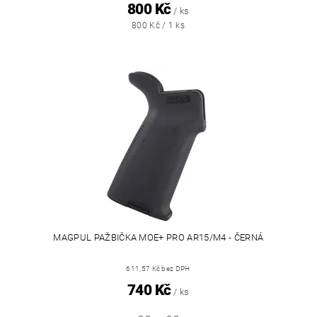
800 Kč
/ ks
800 Kč / 1 ks
MAGPUL PAŽBIČKA MOE+ PRO AR15/M4 - ČERNÁ
611,57 Kč bez DPH
740 Kč
/ ks