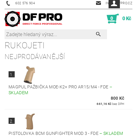
602 576 904
INFO@DFPRO.CZ
0
0 Kč
RUKOJETI
NEJPRODÁVANĚJŠÍ
1.
MAGPUL PAŽBIČKA MOE-K2+ PRO AR15/M4 - FDE
–
SKLADEM
800 Kč
661,16 Kč
bez DPH
2.
PISTOLOVKA BCM GUNFIGHTER MOD 3 - FDE
–
SKLADEM