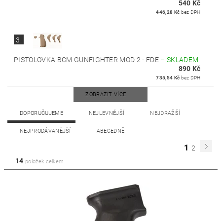
540 Kč
446,28 Kč
bez DPH
3.
PISTOLOVKA BCM GUNFIGHTER MOD 2 - FDE
–
SKLADEM
890 Kč
735,54 Kč
bez DPH
ZOBRAZIT VÍCE
DOPORUČUJEME
NEJLEVNĚJŠÍ
NEJDRAŽŠÍ
NEJPRODÁVANĚJŠÍ
ABECEDNĚ
1
2
14
položek celkem