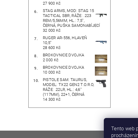
27 900 Kč
STAG ARMS, MOD: STAG 15
TACTICAL SBR, RÁŽE: .223
REM/5,56MM, HL.: 7,5",
ČERNÁ, PUŠKA SAMONABÍJECÍ
32 000 Kč
RUGER AR-556, HLAVEŇ
10,5"
28 600 Kč
BROKOVNICE DVOJKA
2 000 Kč
BROKOVNICE DVOJKA
10 000 Kč
PISTOLE SAM. TAURUS,
MODEL: TX22 GEN2 T.O.R.O,
RÁŽE: .22LR, HL.: 4,6"
(117MM), 22+1, ČERNÁ
14 300 Kč
Tento web p
procházením