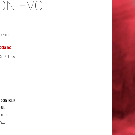
ON EVO
ceno
odáno
č / 1 ks
005-BLK
PUL
JETI
...