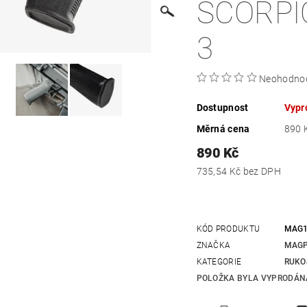
SCORPI
3
Neohodno
Dostupnost
Vypr
Měrná cena
890 K
890 Kč
735,54 Kč bez DPH
KÓD PRODUKTU
MAG1
ZNAČKA
MAG
KATEGORIE
RUKO
POLOŽKA BYLA VYPRODÁNA