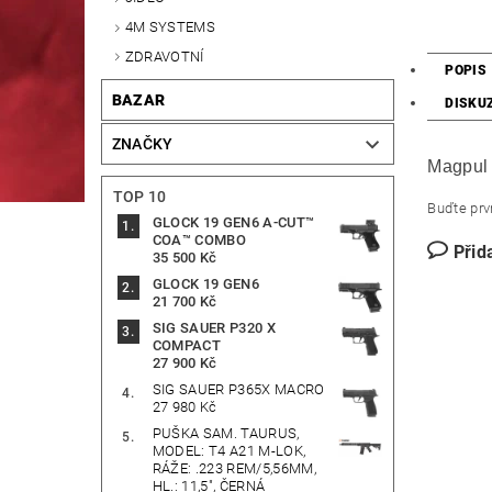
4M SYSTEMS
ZDRAVOTNÍ
POPIS
BAZAR
DISKU
ZNAČKY
Magpul
TOP 10
Buďte prvn
GLOCK 19 GEN6 A-CUT™
COA™ COMBO
Přid
35 500 Kč
GLOCK 19 GEN6
21 700 Kč
SIG SAUER P320 X
COMPACT
27 900 Kč
SIG SAUER P365X MACRO
27 980 Kč
PUŠKA SAM. TAURUS,
MODEL: T4 A21 M-LOK,
RÁŽE: .223 REM/5,56MM,
HL.: 11,5", ČERNÁ