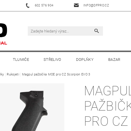
602 576 904
INFO@DFPRO.CZ
TLUMIČE
STŘELIVO
DOPLŇKY
BAZAR
ňky
Rukojeti
Magpul pažbička MOE pro CZ Scorpion EVO 3
MAGPU
PAŽBIČ
PRO CZ