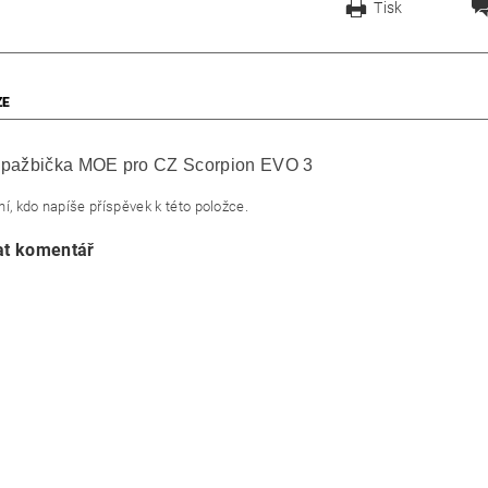
Tisk
ZE
 pažbička MOE pro CZ Scorpion EVO 3
í, kdo napíše příspěvek k této položce.
at komentář