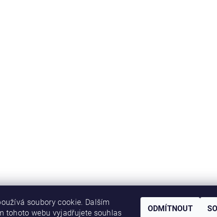
oužívá soubory cookie. Dalším
ODMÍTNOUT
S
 tohoto webu vyjadřujete souhlas