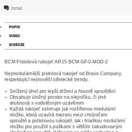
Dotaz
POPIS
VIDEO
DISKUZE
BCM Pistolová rukojeť AR15 BCM-GFG-MOD-2
Nejmodulárnější pistolová rukojeť od Bravo Company,
respektující nejnověší střelecké trendy.
Snížený úhel pro lepší držení a hlavně spouštění
Obsahuje úložný prostor na olejničku, či jiné
drobnosti s vodotěsným uzávěrem
Každá rukojeť zahrnuje jak rozšířenou modulární
vložku, která uzavírá mezeru mezi chráničem
spouště a pistolovou rukojetí, tak i hladkou modulární
vložku pro použití s puškami s větším zabudovaným