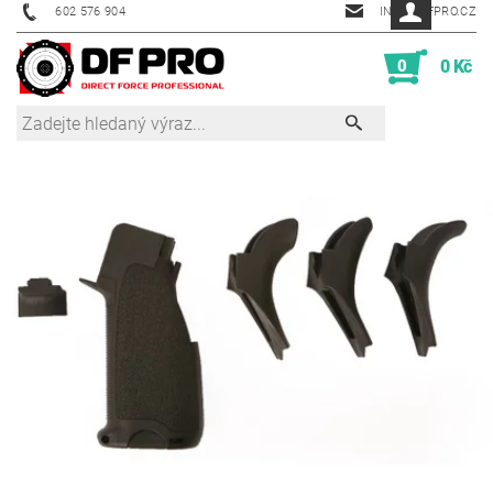
602 576 904
INFO@DFPRO.CZ
0
0 Kč