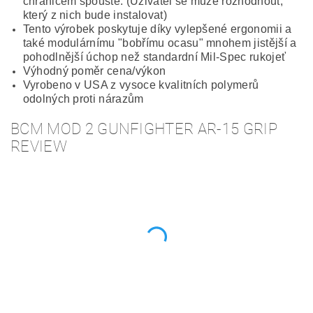
chráničem spouště. (Uživatel se může rozhodnout,
který z nich bude instalovat)
Tento výrobek poskytuje díky vylepšené ergonomii a
také modulárnímu "bobřímu ocasu" mnohem jistější a
pohodlnější úchop než standardní Mil-Spec rukojeť
Výhodný poměr cena/výkon
Vyrobeno v USA z vysoce kvalitních polymerů
odolných proti nárazům
BCM MOD 2 GUNFIGHTER AR-15 GRIP
REVIEW