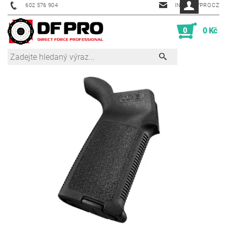
602 576 904
INFO@DFPRO.CZ
0
0 Kč