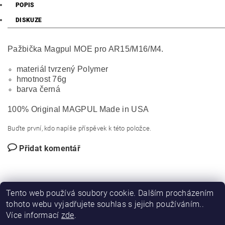
POPIS
DISKUZE
Pažbička Magpul MOE pro AR15/M16/M4.
materiál tvrzený Polymer
hmotnost 76g
barva černá
100% Original MAGPUL Made in USA
Buďte první, kdo napíše příspěvek k této položce.
Přidat komentář
Tento web používá soubory cookie. Dalším procházením
tohoto webu vyjadřujete souhlas s jejich používáním..
Více informací
zde
.
|
|
DIRECT FORCE
JANÍSKOVÁ&LATA
VLASTIMIL PITROCHA