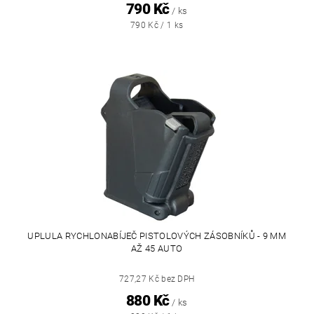
790 Kč
/ ks
790 Kč / 1 ks
UPLULA RYCHLONABÍJEČ PISTOLOVÝCH ZÁSOBNÍKŮ - 9 MM
AŽ 45 AUTO
727,27 Kč bez DPH
880 Kč
/ ks