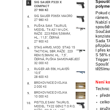
Spoušť 
SIG SAUER P320 X
polyme
COMPACT
27 900 Kč
Pokud c
SIG SAUER P365X MACRO
rámem, 
27 980 Kč
Nabízí 
PUŠKA SAM. TAURUS,
spouště
MODEL: T4 A21 M-LOK,
Součást
RÁŽE: .223 REM/5,56MM,
konziste
HL.: 11,5", ČERNÁ
Sada TA
27 900 Kč
přizpůs
STAG ARMS, MOD: STAG 15
I přes 
TACTICAL SBR, RÁŽE: .223
S 58% s
REM/5,56MM, HL.: 7,5",
ČERNÁ, PUŠKA SAMONABÍJECÍ
Trigger
32 000 Kč
Spoušť j
těžšímu
RUGER AR-556, HLAVEŇ
10,5"
28 600 Kč
Není k
BROKOVNICE DVOJKA
2 000 Kč
Technic
BROKOVNICE DVOJKA
předn
10 000 Kč
celko
PISTOLE SAM. TAURUS,
MODEL: TX22 GEN2 T.O.R.O,
pruži