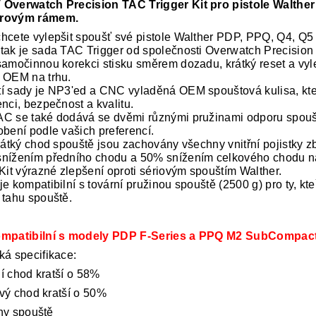
Overwatch Precision TAC Trigger Kit pro pistole Walthe
rovým rámem.
hcete vylepšit spoušť své pistole Walther PDP, PPQ, Q4, Q
tak je sada TAC Trigger od společnosti Overwatch Precision v
samočinnou korekci stisku směrem dozadu, krátký reset a vyl
 OEM na trhu.
í sady je NP3'ed a CNC vyladěná OEM spouštová kulisa, kter
nci, bezpečnost a kvalitu.
C se také dodává se dvěmi různými pružinami odporu spouš
obení podle vašich preferencí.
krátký chod spouště jsou zachovány všechny vnitřní pojistky z
nížením předního chodu a 50% snížením celkového chodu n
 Kit výrazné zlepšení oproti sériovým spouštím Walther.
e kompatibilní s tovární pružinou spouště (2500 g) pro ty, kte
 tahu spouště.
ompatibilní s modely PDP F-Series a PPQ M2 SubCompact
ká specifikace:
í chod kratší o 58%
vý chod kratší o 50%
ny spouště