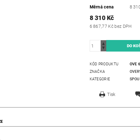
Měrná cena
8 310
8 310 Kč
6 867,77 Kč bez DPH
KÓD PRODUKTU
OVE 
ZNAČKA
OVER
KATEGORIE
SPOU
Tisk
ZE