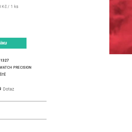
 Kč / 1 ks
61327
WATCH PRECISION
ŠTĚ
Dotaz