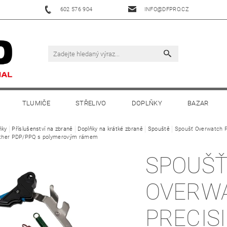
602 576 904
INFO@DFPRO.CZ
TLUMIČE
STŘELIVO
DOPLŇKY
BAZAR
ňky
Příslušenství na zbraně
Doplňky na krátké zbraně
Spouště
Spoušť Overwatch Pr
lther PDP/PPQ s polymerovým rámem
SPOUŠ
OVERW
PRECIS