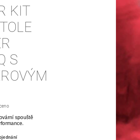
R KIT
STOLE
ER
Q S
EROVÝM
ceno
tovární spouště
rformance.
bjednání