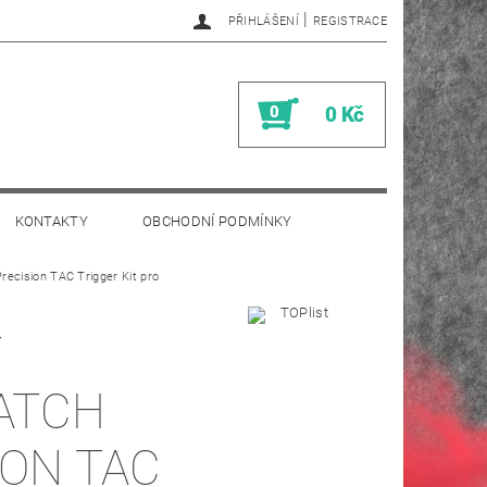
|
PŘIHLÁŠENÍ
REGISTRACE
0
0 Kč
KONTAKTY
OBCHODNÍ PODMÍNKY
ecision TAC Trigger Kit pro
Ť
ATCH
ION TAC