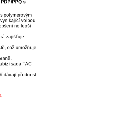
r PDP/PPQ s
5 s polymerovým
ynikající volbou.
epšení nejlepší
á zajišťuje
tě, což umožňuje
braně.
abízí sada TAC
ří dávají přednost
.