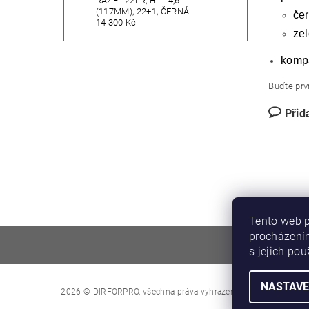
RÁŽE: .22LR, HL.: 4,6"
(117MM), 22+1, ČERNÁ
čer
14 300 Kč
zel
kompa
Buďte prvn
Přid
Tento web p
procházením
s jejich po
NASTAVE
Upravit nastave
2026 © DIRFORPRO, všechna práva vyhrazena