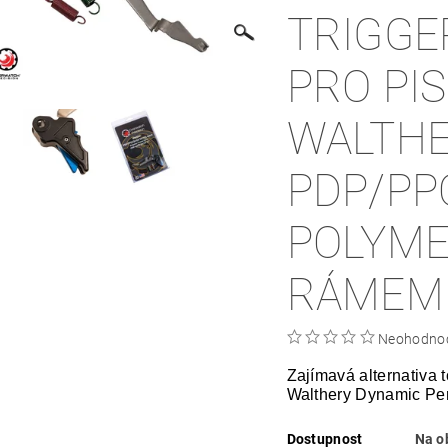
TRIGGE
PRO PI
WALTH
PDP/PP
POLYM
RÁMEM
Neohodno
Zajímavá alternativa 
Walthery Dynamic Pe
Dostupnost
Na o