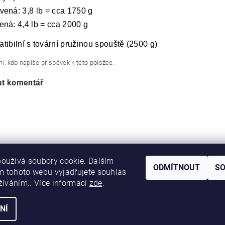
vená: 3,8 lb = cca 1750 g
ená: 4,4 lb = cca 2000 g
tibilní s tovární pružinou spouště (2500 g)
í, kdo napíše příspěvek k této položce.
at komentář
oužívá soubory cookie. Dalším
ODMÍTNOUT
S
 tohoto webu vyjadřujete souhlas
|
|
DIRECT FORCE
JANÍSKOVÁ&LATA
VLASTIMIL PITROCHA
užíváním.. Více informací
zde
.
NÍ
ní cookies