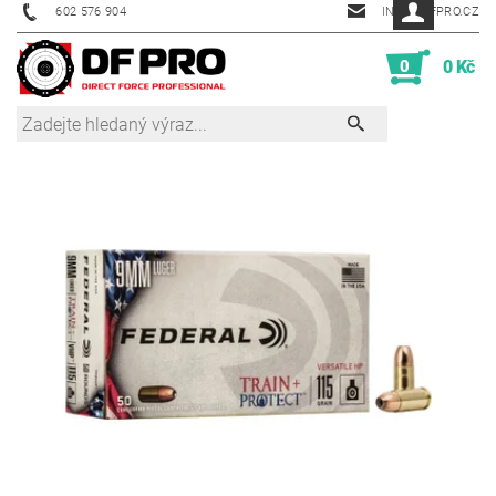
602 576 904
INFO@DFPRO.CZ
0
0 Kč