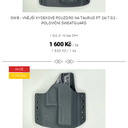
OWB - VNĚJŠÍ KYDEXOVÉ POUZDRO NA TAURUS PT 24/7 G2 -
POLOVIČNÍ SWEATGUARD
1 322,31 Kč bez DPH
1 600 Kč
/ ks
1 600 Kč / 1 ks
AKCE
VÝPRODEJ