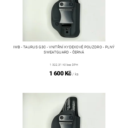
IWB - TAURUS G3C - VNITŘNÍ KYDEXOVÉ POUZDRO - PLNÝ
SWEATGUARD - ČERNÁ
1 322,31 Kč bez DPH
1 600 Kč
/ ks