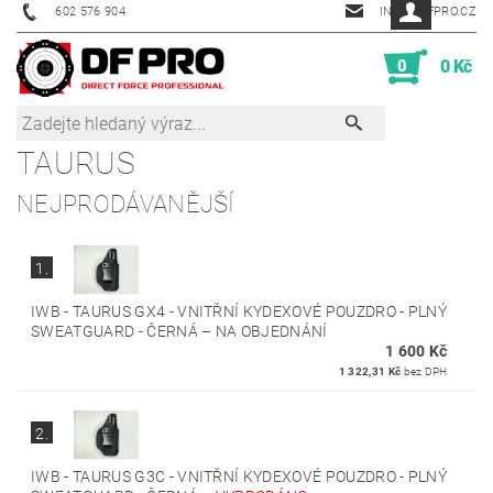
602 576 904
INFO@DFPRO.CZ
0
0 Kč
TAURUS
NEJPRODÁVANĚJŠÍ
1.
IWB - TAURUS GX4 - VNITŘNÍ KYDEXOVÉ POUZDRO - PLNÝ
SWEATGUARD - ČERNÁ
–
NA OBJEDNÁNÍ
1 600 Kč
1 322,31 Kč
bez DPH
2.
IWB - TAURUS G3C - VNITŘNÍ KYDEXOVÉ POUZDRO - PLNÝ