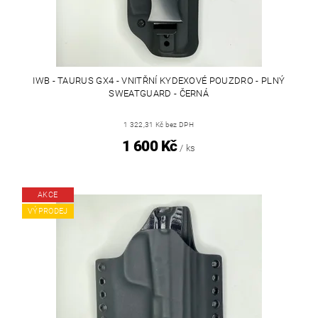
IWB - TAURUS GX4 - VNITŘNÍ KYDEXOVÉ POUZDRO - PLNÝ
SWEATGUARD - ČERNÁ
1 322,31 Kč bez DPH
1 600 Kč
/ ks
AKCE
VÝPRODEJ