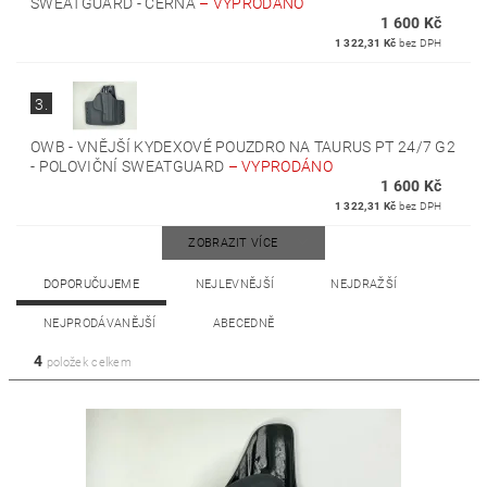
SWEATGUARD - ČERNÁ
–
VYPRODÁNO
1 600 Kč
1 322,31 Kč
bez DPH
3.
OWB - VNĚJŠÍ KYDEXOVÉ POUZDRO NA TAURUS PT 24/7 G2
- POLOVIČNÍ SWEATGUARD
–
VYPRODÁNO
1 600 Kč
1 322,31 Kč
bez DPH
ZOBRAZIT VÍCE
DOPORUČUJEME
NEJLEVNĚJŠÍ
NEJDRAŽŠÍ
NEJPRODÁVANĚJŠÍ
ABECEDNĚ
4
položek celkem