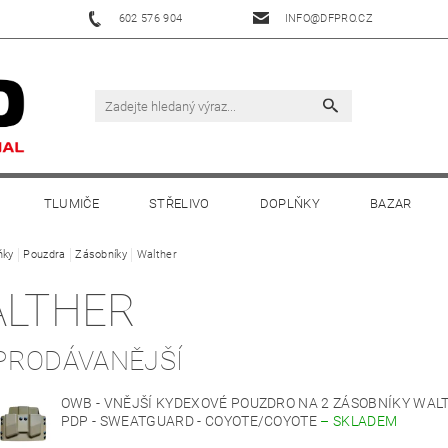
602 576 904
INFO@DFPRO.CZ
TLUMIČE
STŘELIVO
DOPLŇKY
BAZAR
ňky
Pouzdra
Zásobníky
Walther
LTHER
PRODÁVANĚJŠÍ
OWB - VNĚJŠÍ KYDEXOVÉ POUZDRO NA 2 ZÁSOBNÍKY WAL
PDP - SWEATGUARD - COYOTE/COYOTE
–
SKLADEM