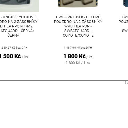
- VNĚJŠÍ KYDEXOVÉ
OWB - VNĚJŠÍ KYDEXOVÉ
OWB
DRO NA 2 ZÁSOBNÍKY
POUZDRO NA 2 ZÁSOBNÍKY
POUZ
LTHER PPQ M1/M2
WALTHER PDP -
ATGUARD - ČERNÁ/
SWEATGUARD -
SW
ČERNÁ
COYOTE/COYOTE
1 239,67 Kč bez DPH
1 487,60 Kč bez DPH
1 500 Kč
1 800 Kč
/ ks
/ ks
1 800 Kč / 1 ks
S