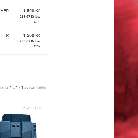
THER
1 500 Kč
1 239,67 Kč
bez
DPH
THER
1 500 Kč
1 239,67 Kč
bez
DPH
1
1
3
tránka
z
-
položek celkem
Kód:
081 PDP