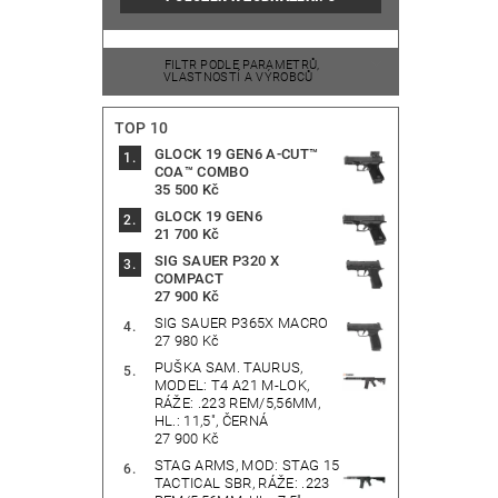
FILTR PODLE PARAMETRŮ,
VLASTNOSTÍ A VÝROBCŮ
TOP 10
GLOCK 19 GEN6 A-CUT™
COA™ COMBO
35 500 Kč
GLOCK 19 GEN6
21 700 Kč
SIG SAUER P320 X
COMPACT
27 900 Kč
SIG SAUER P365X MACRO
27 980 Kč
PUŠKA SAM. TAURUS,
MODEL: T4 A21 M-LOK,
RÁŽE: .223 REM/5,56MM,
HL.: 11,5", ČERNÁ
27 900 Kč
STAG ARMS, MOD: STAG 15
TACTICAL SBR, RÁŽE: .223