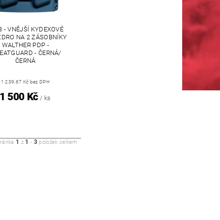
 - VNĚJŠÍ KYDEXOVÉ
DRO NA 2 ZÁSOBNÍKY
WALTHER PDP -
EATGUARD - ČERNÁ/
ČERNÁ
1 239,67 Kč bez DPH
1 500 Kč
/ ks
1
1
3
tránka
z
-
položek celkem