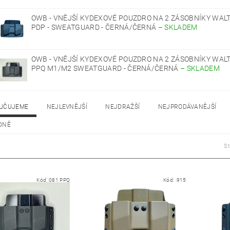
OWB - VNĚJŠÍ KYDEXOVÉ POUZDRO NA 2 ZÁSOBNÍKY WAL
PDP - SWEATGUARD - ČERNÁ/ČERNÁ
–
SKLADEM
OWB - VNĚJŠÍ KYDEXOVÉ POUZDRO NA 2 ZÁSOBNÍKY WAL
PPQ M1/M2 SWEATGUARD - ČERNÁ/ČERNÁ
–
SKLADEM
UČUJEME
NEJLEVNĚJŠÍ
NEJDRAŽŠÍ
NEJPRODÁVANĚJŠÍ
DNĚ
S
Kód:
081 PPQ
Kód:
.915