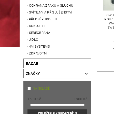
OCHRANA ZRAKU A SLUCHU
SVÍTILNY A PŘÍSLUŠENSTVÍ
OWB 
PŘEDNÍ RUKOJETI
POUZ
WA
RUKOJETI
SWE
SEBEOBRANA
JÍDLO
4M SYSTEMS
ZDRAVOTNÍ
BAZAR
ZNAČKY
NA SKLADĚ
1500
Kč
1800
Kč
POLOŽEK K ZOBRAZENÍ:
3