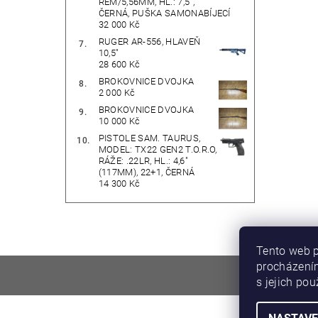
REM/5,56MM, HL.: 7,5",
ČERNÁ, PUŠKA SAMONABÍJECÍ
32 000 Kč
RUGER AR-556, HLAVEŇ
10,5"
28 600 Kč
BROKOVNICE DVOJKA
2 000 Kč
BROKOVNICE DVOJKA
10 000 Kč
PISTOLE SAM. TAURUS,
MODEL: TX22 GEN2 T.O.R.O,
RÁŽE: .22LR, HL.: 4,6"
(117MM), 22+1, ČERNÁ
14 300 Kč
Tento web p
procházením
DIRECT F
s jejich po