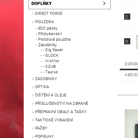
DOPLŇKY
DIRECT FORCE
2.
POUZDRA
EDC pásky
Příslušenství
Pistolová pouzdra
3.
Zásobníky
- Sig Sauer
- GLOCK
- Walther
DOPOR
- CZUB
- Taurus
ABECE
ZÁSOBNÍKY
OPTIKA
ČIŠTĚNÍ A OLEJE
PŘÍSLUŠENSTVÍ NA ZBRANĚ
PŘEPRAVNÍ OBALY A TAŠKY
TAKTICKÉ VYBAVENÍ
PAŽBY
POPRUHY