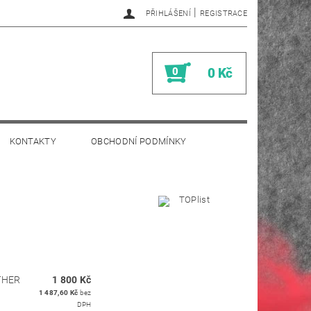
|
PŘIHLÁŠENÍ
REGISTRACE
0
0 Kč
KONTAKTY
OBCHODNÍ PODMÍNKY
THER
1 800 Kč
1 487,60 Kč
bez
DPH