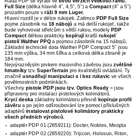
Řada PDP se vyrábí ve
dvou verzích velikosti rámů.
Full Size
(délka hlavně 4", 4,5", 5") a
Compact
(4" a 5")
prozatím pouze v
ráži 9 mm Luger.
Hlavní rozdíl je v délce rukojeti. Zatímco
PDP Full Size
pojme zásobník na
18 nábojů
a má delší rukojeť, takže
bude vyhovovat střelcům s větší rukou, modely
PDP
Compact
délkou prakticky
kopírují
kratší
rukojeť
pistolí Walther PPQ
a pojmou zásobník na 15 nábojů.
Základní technické data Walther PDP Compact 5" jsou
135 mm výška, 34 mm šířka a celková délka zbraně je
184 mm.
Nejvýraznějsím prvkem masivního závěrou jsou
zvětšné
hmatníky
tzv.
SuperTerrain
pro kvalitnější ovládání. Ty
značně
usnadňují manipulaci s i bez rukavic
ve všech
povětrnostních podmínkách.
Všechny
pistole PDP jsou tzv. Optics Ready
= jsou
připraveny pro instalaci pistolových kolimátorů.
Krycí deska
základny kolimátoru přesně
kopíruje profil
závěru
a po jejím odšroubování lze pomocí příslušných
adaptérů
instalovat pistolové kolimátory prakticky
všech předních výrobců
.
adaptér PDP 01 (2859211): Docter, Noblex, Meopta
adaptér PDP 02 (2859220): Trijicon, Holosun, Riton,