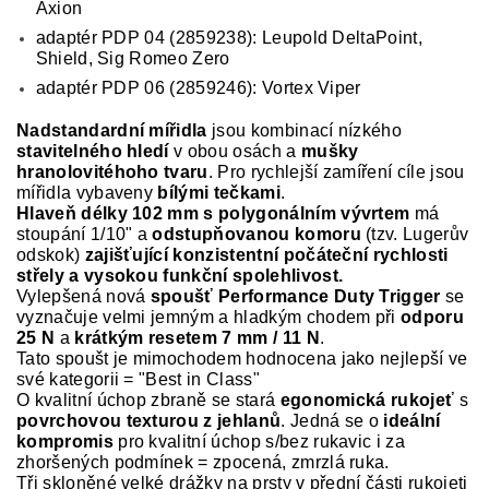
Axion
adaptér PDP 04 (2859238): Leupold DeltaPoint,
Shield, Sig Romeo Zero
adaptér PDP 06 (2859246): Vortex Viper
Nadstandardní mířidla
jsou kombinací nízkého
stavitelného hledí
v obou osách a
mušky
hranolovitéhoho tvaru
. Pro rychlejší zamíření cíle jsou
mířidla vybaveny
bílými tečkami
.
Hlaveň délky 102 mm s polygonálním vývrtem
má
stoupání 1/10" a
odstupňovanou komoru
(tzv. Lugerův
odskok)
zajišťující konzistentní počáteční rychlosti
střely a vysokou funkční spolehlivost.
Vylepšená nová
spoušť Performance Duty Trigger
se
vyznačuje velmi jemným a hladkým chodem při
odporu
25 N
a
krátkým resetem 7 mm / 11 N
.
Tato spoušt je mimochodem hodnocena jako nejlepší ve
své kategorii = "Best in Class"
O kvalitní úchop zbraně se stará
egonomická rukojeť
s
povrchovou texturou z jehlanů
. Jedná se o
ideální
kompromis
pro kvalitní úchop s/bez rukavic i za
zhoršených podmínek = zpocená, zmrzlá ruka.
Tři skloněné velké drážky na prsty v přední části rukojeti