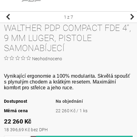
1
z 7
WALTHER PDP COMPACT FDE 4‘‘,
9 MM LUGER, PISTOLE
SAMONABÍJECÍ
Neohodnoceno
Vynikající ergonomie a 100% modularita. Skvělá spoušť
s plynulým chodem a krátkým resetem. Maximální
komfort pro střelce a jeho ruce.
Dostupnost
Na objednání
Měrná cena
22 260 Kč / 1 ks
22 260 Kč
18 396,69 Kč bez DPH