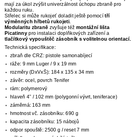
mají za úkol zvýšit univerzálnost úchopu zbraně pro
každou ruku.
Střelec si může rukojeť doladit ještě pomocí
tří
výměnných hřbetů rukojeti
.
Modularitu zbraně
zvyšuje též
montážní lišta
Picatinny
pro instalaci doplňkových zařízení a
tlačítkový vypouštěč zásobník s volitelnou orientací.
Technická specifikace:
zbraň dle CRZ: pistole samonabíjecí
ráže: 9 mm Luger / 9 x 19 mm
rozměry (DxVxŠ): 184 x 135 x 34 mm
závěr: ocel, povrch Tenifer
rám: polymerový
hlaveň 4" / 102 mm (polygonní vývrt, teniferace)
záměrná: 163 mm
hmotnost vč. zásobníku: 690 g
kapacita zásobníku: 15 nábojů
odpor spouště: 2500 g / reset 7 mm