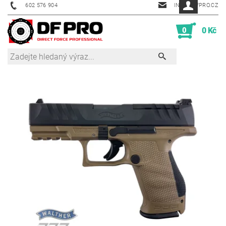
602 576 904
INFO@DFPRO.CZ
0
0 Kč