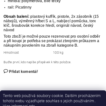
mířidla: polymerová, bílé tečky
rail: Picatinny
Obsah balení:
plastový kufřík, pistole, 2x zásobník (15
nábojů), výměnný hřbet S a L, nabíjecí pomůcka, torx
klíč, šroubovák korekce hledí, originál návod, český
návod
Toto zboží je možné pouze rezervovat pro osobní odběr
a při koupi je potřeba se prokázat zbrojním průkazem a
nákupním povolením na zbraň kategorie B.
Hmotnost
100 kg
Buďte první, kdo napíše příspěvek k této položce.
Přidat komentář
Tento web používá soubory cookie. Dalším procházením
tohoto webu vyjadřujete souhlas s jejich používáním..
DIRECT FORCE
JANÍSKOVÁ&LATA
VLASTIMIL PITROCHA