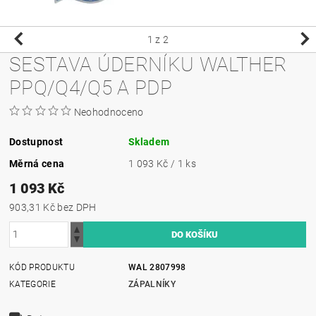
1
z 2
SESTAVA ÚDERNÍKU WALTHER
PPQ/Q4/Q5 A PDP
Neohodnoceno
Dostupnost
Skladem
Měrná cena
1 093 Kč / 1 ks
1 093 Kč
903,31 Kč bez DPH
KÓD PRODUKTU
WAL 2807998
KATEGORIE
ZÁPALNÍKY