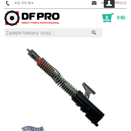
602 576 904
INFO@DFPRO.CZ
0
0 Kč