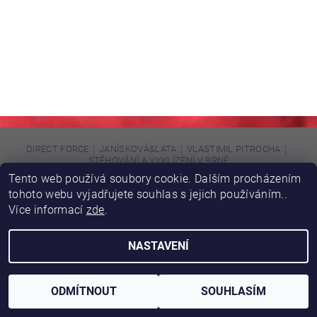
|
|
|
DIRECT FORCE
JANÍSKOVÁ&LATA
VLASTIMIL PITROCHA
STĚHOVÁNÍ A VYKLÍZENÍ V BRNĚ
Tento web používá soubory cookie. Dalším procházením
tohoto webu vyjadřujete souhlas s jejich používáním..
Upravit nastavení cookies
2026 © DIRFORPRO, všechna práva vyhrazena
Více informací
zde
.
Vytvořil Shoptet
NASTAVENÍ
ODMÍTNOUT
SOUHLASÍM