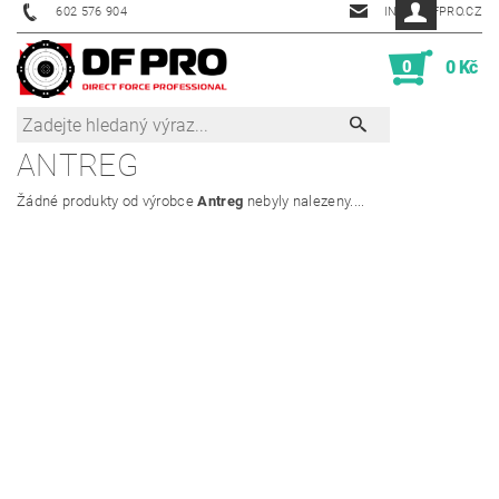
602 576 904
INFO@DFPRO.CZ
0
0 Kč
ANTREG
Žádné produkty od výrobce
Antreg
nebyly nalezeny....