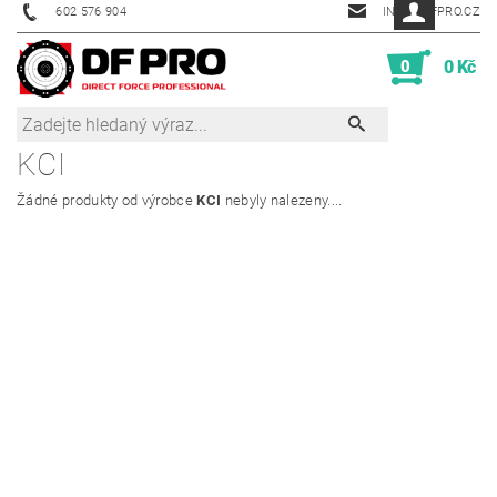
602 576 904
INFO@DFPRO.CZ
0
0 Kč
KCI
Žádné produkty od výrobce
KCI
nebyly nalezeny....