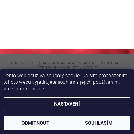
|
|
|
DIRECT FORCE
JANÍSKOVÁ&LATA
VLASTIMIL PITROCHA
STĚHOVÁNÍ A VYKLÍZENÍ V BRNĚ
Tento web používá soubory cookie. Dalším procházením
tohoto webu vyjadřujete souhlas s jejich používáním..
Upravit nastavení cookies
2026 © DIRFORPRO, všechna práva vyhrazena
Více informací
zde
.
Vytvořil Shoptet
NASTAVENÍ
ODMÍTNOUT
SOUHLASÍM