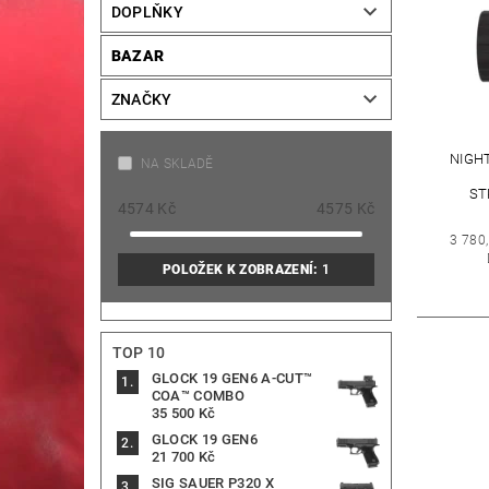
DOPLŇKY
BAZAR
ZNAČKY
NIGH
NA SKLADĚ
ST
4574
Kč
4575
Kč
3 780
POLOŽEK K ZOBRAZENÍ:
1
TOP 10
GLOCK 19 GEN6 A-CUT™
COA™ COMBO
35 500 Kč
GLOCK 19 GEN6
21 700 Kč
SIG SAUER P320 X