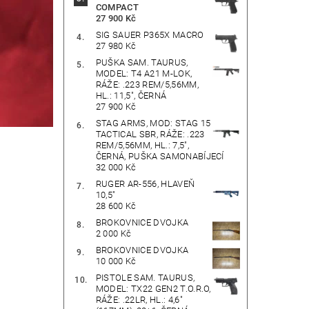
COMPACT
27 900 Kč
SIG SAUER P365X MACRO
27 980 Kč
PUŠKA SAM. TAURUS,
MODEL: T4 A21 M-LOK,
RÁŽE: .223 REM/5,56MM,
HL.: 11,5", ČERNÁ
27 900 Kč
STAG ARMS, MOD: STAG 15
TACTICAL SBR, RÁŽE: .223
REM/5,56MM, HL.: 7,5",
ČERNÁ, PUŠKA SAMONABÍJECÍ
32 000 Kč
RUGER AR-556, HLAVEŇ
10,5"
28 600 Kč
BROKOVNICE DVOJKA
2 000 Kč
BROKOVNICE DVOJKA
10 000 Kč
PISTOLE SAM. TAURUS,
MODEL: TX22 GEN2 T.O.R.O,
RÁŽE: .22LR, HL.: 4,6"