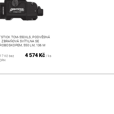
TSTICK TCM-550XLS, PODVĚSNÁ
ZBRAŇOVÁ SVÍTILNA SE
ROBOSKOPEM, 550 LM, 136 M
4 574 Kč
/ ks
,17 Kč bez
DPH