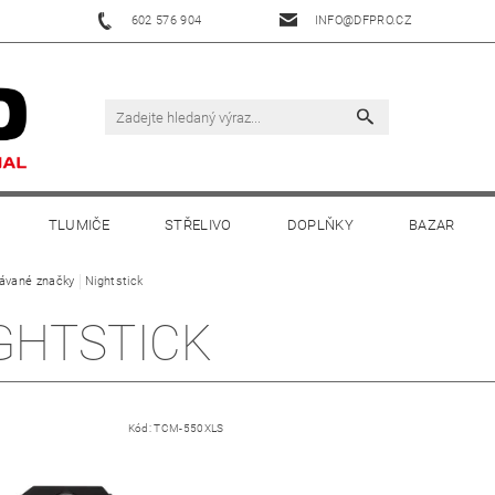
602 576 904
INFO@DFPRO.CZ
TLUMIČE
STŘELIVO
DOPLŇKY
BAZAR
ávané značky
Nightstick
GHTSTICK
Kód:
TCM-550XLS