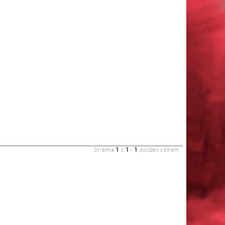
1
1
1
Stránka
z
-
položek celkem