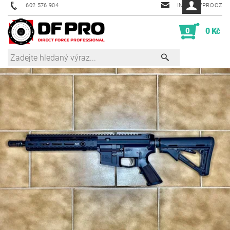
602 576 904
INFO@DFPRO.CZ
0
0 Kč