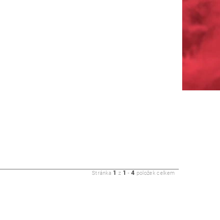
1
1
4
Stránka
z
-
položek celkem