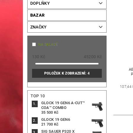
DOPLŇKY
BAZAR
ZNAČKY
NA SKLADĚ
130
Kč
45200
Kč
A
POLOŽEK K ZOBRAZENÍ:
4
107,44
TOP 10
GLOCK 19 GEN6 A-CUT™
COA™ COMBO
35 500 Kč
GLOCK 19 GEN6
21 700 Kč
SIG SAUER P320 X