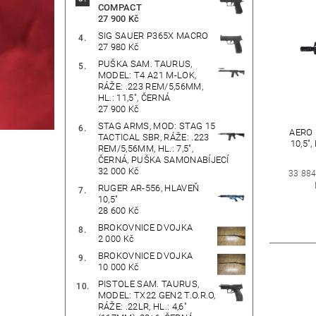
COMPACT
27 900 Kč
SIG SAUER P365X MACRO
27 980 Kč
PUŠKA SAM. TAURUS,
MODEL: T4 A21 M-LOK,
RÁŽE: .223 REM/5,56MM,
HL.: 11,5", ČERNÁ
27 900 Kč
STAG ARMS, MOD: STAG 15
AERO 
TACTICAL SBR, RÁŽE: .223
10,5"
REM/5,56MM, HL.: 7,5",
ČERNÁ, PUŠKA SAMONABÍJECÍ
32 000 Kč
33 884
RUGER AR-556, HLAVEŇ
10,5"
28 600 Kč
BROKOVNICE DVOJKA
2 000 Kč
BROKOVNICE DVOJKA
10 000 Kč
PISTOLE SAM. TAURUS,
MODEL: TX22 GEN2 T.O.R.O,
RÁŽE: .22LR, HL.: 4,6"