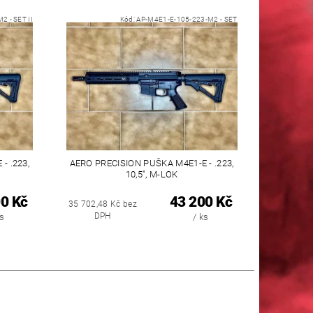
 - SET II
Kód:
AP-M4E1-E-105-223-M2 - SET
- .223,
AERO PRECISION PUŠKA M4E1-E - .223,
10,5", M-LOK
0 Kč
43 200 Kč
35 702,48 Kč bez
DPH
ks
/ ks