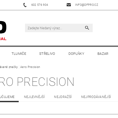
602 576 904
INFO@DFPRO.CZ
TLUMIČE
STŘELIVO
DOPLŇKY
BAZAR
ávané značky
Aero Precision
RO PRECISION
UČUJEME
NEJLEVNĚJŠÍ
NEJDRAŽŠÍ
NEJPRODÁVANĚJŠÍ