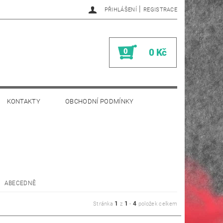
|
PŘIHLÁŠENÍ
REGISTRACE
0
0 Kč
KONTAKTY
OBCHODNÍ PODMÍNKY
ABECEDNĚ
1
1
4
Stránka
z
-
položek celkem