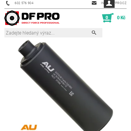
602 576 904
INFO@DFPRO.CZ
0
0 Kč