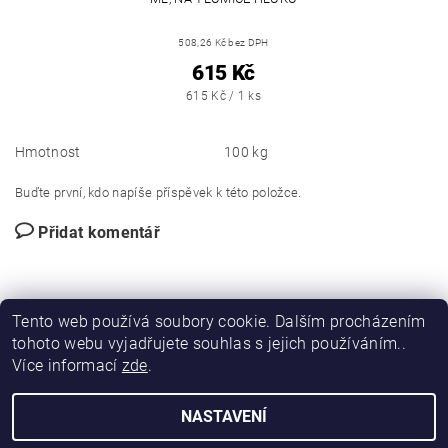
508,26 Kč bez DPH
615 Kč
615 Kč / 1 ks
Hmotnost
100 kg
Buďte první, kdo napíše příspěvek k této položce.
Přidat komentář
Tento web používá soubory cookie. Dalším procházením
tohoto webu vyjadřujete souhlas s jejich používáním..
Více informací
zde
.
|
|
DIRECT FORCE
JANÍSKOVÁ&LATA
VLASTIMIL PITROCHA
NASTAVENÍ
Upravit nastavení cookies
2026 © DIRFORPRO, všechna práva vyhrazena