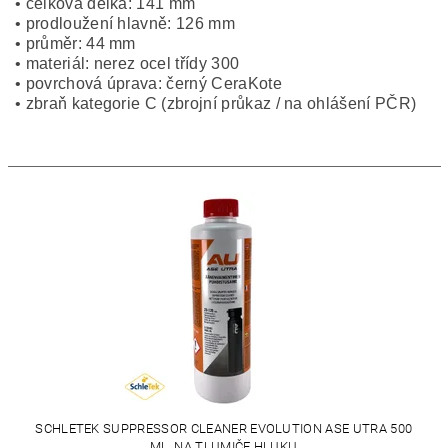
• celková délka: 141 mm
• prodloužení hlavně: 126 mm
• průměr: 44 mm
• materiál: nerez ocel třídy 300
• povrchová úprava: černý CeraKote
• zbraň kategorie C (zbrojní průkaz / na ohlášení PČR)
SCHLETEK SUPPRESSOR CLEANER EVOLUTION ASE UTRA 500
ML, NA TLUMIČE HLUKU