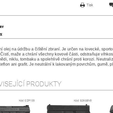
Tisk
RY
ZE
í olej na údržbu a čištění zbraní. Je určen na lovecké, sport
 Čistí, maže a chrání všechny kovové části, odstraňuje vlhkos
ědi, niklu, tombaku a spolehlivě chrání proti korozi. Neutral
 teflon ani grafit. Je neutrální k lakovaným povrchům, gumě, pla
VISEJÍCÍ PRODUKTY
Kód:
CZP10S
Kód:
G26GEN5