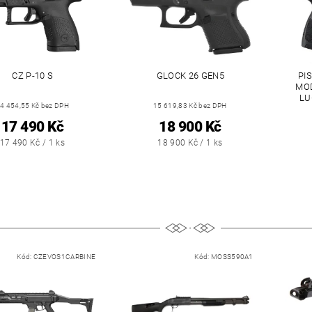
CZ P-10 S
GLOCK 26 GEN5
PI
MOD
LUG
4 454,55 Kč bez DPH
15 619,83 Kč bez DPH
17 490 Kč
18 900 Kč
17 490 Kč / 1 ks
18 900 Kč / 1 ks
Kód:
CZEVOS1CARBINE
Kód:
MOSS590A1