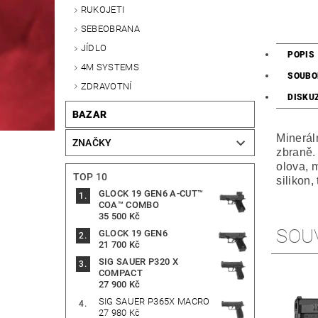
RUKOJETI
SEBEOBRANA
JÍDLO
POPIS
4M SYSTEMS
SOUBO
ZDRAVOTNÍ
DISKU
BAZAR
Mineráln
ZNAČKY
zbraně.
olova, m
TOP 10
silikon,
GLOCK 19 GEN6 A-CUT™
COA™ COMBO
35 500 Kč
SOU
GLOCK 19 GEN6
21 700 Kč
SIG SAUER P320 X
COMPACT
27 900 Kč
SIG SAUER P365X MACRO
27 980 Kč