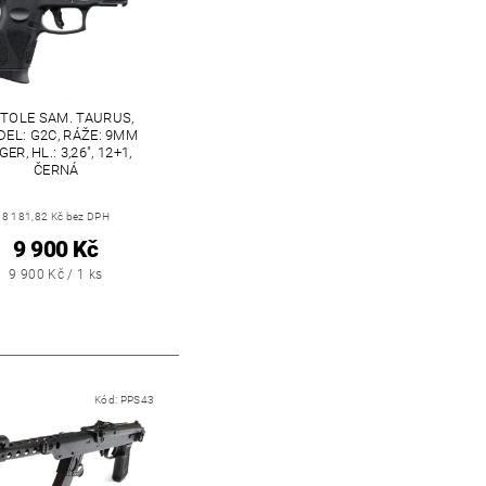
STOLE SAM. TAURUS,
EL: G2C, RÁŽE: 9MM
ER, HL.: 3,26", 12+1,
ČERNÁ
8 181,82 Kč bez DPH
9 900 Kč
9 900 Kč / 1 ks
Kód:
PPS43