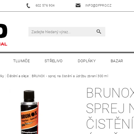
602 576 904
INFO@DFPRO.CZ
TLUMIČE
STŘELIVO
DOPLŇKY
BAZAR
ňky
Čištění a oleje
BRUNOX - sprej na čistění a údržbu zbraní 300 ml
BRUNOX
SPREJ 
ČISTĚNÍ