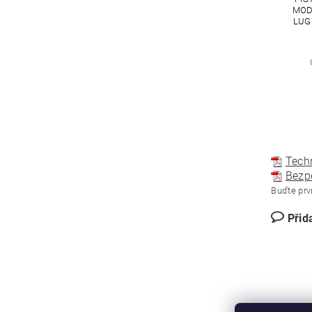
MOD
LUGE
Techn
Bezpe
Buďte prvn
Přid