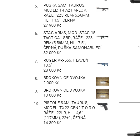
PUŠKA SAM. TAURUS,
MODEL: T4 A21 M-LOK,
RÁŽE: .223 REM/5,56MM,
HL.: 11,5", ČERNÁ
27 900 Kč
STAG ARMS, MOD: STAG 15
TACTICAL SBR, RÁŽE: .223
REM/5,56MM, HL.: 7,5",
ČERNÁ, PUŠKA SAMONABÍJECÍ
1
32 000 Kč
RUGER AR-556, HLAVEŇ
10,5"
28 600 Kč
BROKOVNICE DVOJKA
2 000 Kč
BROKOVNICE DVOJKA
10 000 Kč
PISTOLE SAM. TAURUS,
MODEL: TX22 GEN2 T.O.R.O,
RÁŽE: .22LR, HL.: 4,6"
(117MM), 22+1, ČERNÁ
14 300 Kč