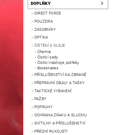
DOPLŇKY
DIRECT FORCE
POUZDRA
ZÁSOBNÍKY
OPTIKA
ČIŠTĚNÍ A OLEJE
Chemie
Čistící sady
Čistící nástroje, potřeby
Boresnakes
PŘÍSLUŠENSTVÍ NA ZBRANĚ
PŘEPRAVNÍ OBALY A TAŠKY
TAKTICKÉ VYBAVENÍ
PAŽBY
POPRUHY
OCHRANA ZRAKU A SLUCHU
SVÍTILNY A PŘÍSLUŠENSTVÍ
PŘEDNÍ RUKOJETI