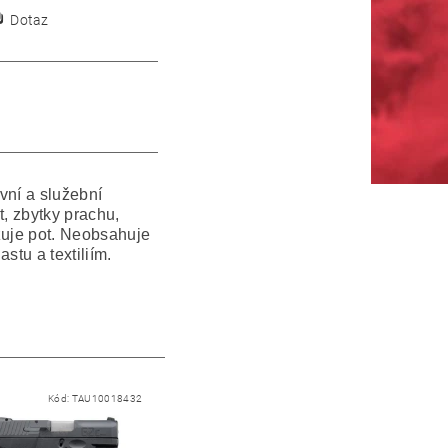
Dotaz
ovní a služební
t, zbytky prachu,
izuje pot. Neobsahuje
stu a textiliím.
Kód:
TAU10018432