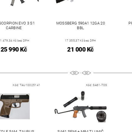
SCORPION EVO 3 S1
MOSSBERG 590A1 12GA 20
P
CARBINE
BBL
1 479,34 Kč bez DPH
17 355,37 Kč bez DPH
25 990 Kč
21 000 Kč
Kód:
TAU10025141
Kód:
SA61-TOS
TOLE SAM. TAURUS,
SA61 SEMI + M84 TLUMIČ