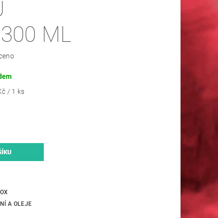
U
 300 ML
ceno
dem
č / 1 ks
OX
NÍ A OLEJE