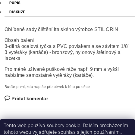
POPIS
DISKUZE
Oblíbené sady čištění italského výrobce STIL CRIN.
Obsah balení:
3-dílná ocelová tyčka s PVC povlakem a se závitem 1/8"
3 vytěráky (kartáče) - bronzový, nylonový štětinový a
lacetka
Pro méně užívané puškové ráže např. 9 mm a vyšší
nabízíme samostatné vytěráky (kartáče).
Buďte první, kdo napíše příspěvek k této položce.
Přidat komentář
Tento web používá soubory cookie. Dalším procházením
tohoto webu vyjadřujete souhlas s jejich používáním..