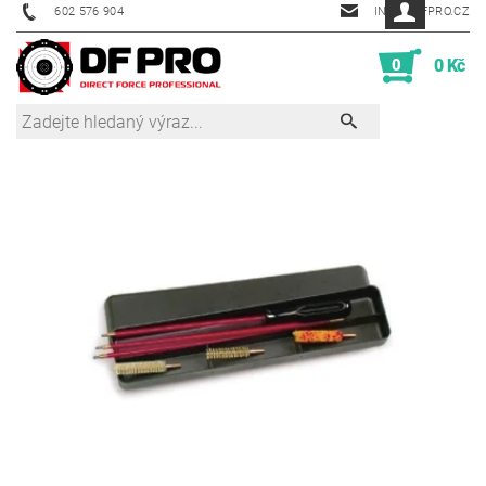
602 576 904
INFO@DFPRO.CZ
0
0 Kč