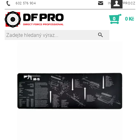
602 576 904
INFO@DFPRO.CZ
0
0 Kč