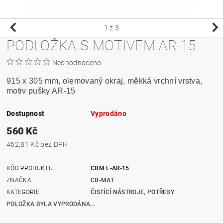
1
z 3
PODLOŽKA S MOTIVEM AR-15
Neohodnoceno
915 x 305 mm, olemovaný okraj, měkká vrchní vrstva,
motiv pušky AR-15
Dostupnost
Vyprodáno
560 Kč
462,81 Kč bez DPH
KÓD PRODUKTU
CBM L-AR-15
ZNAČKA
CB-MAT
KATEGORIE
ČISTÍCÍ NÁSTROJE, POTŘEBY
POLOŽKA BYLA VYPRODÁNA...