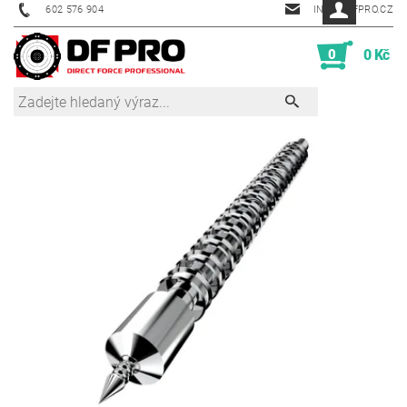
602 576 904
INFO@DFPRO.CZ
0
0 Kč