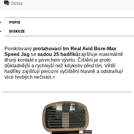
Dotaz
POPIS
DISKUZE
Poniklovaný
protahovací trn Real Avid Bore-Max
Speed Jag
se
sadou 25 hadříků
zajišťuje maximálně
těsný kontakt s povrchem vývrtu. Čištění je proto
důkladnější a rychlejší než kdykoliv před tím. Větší
hadříky zajišťují precizní vyčištění hlavně a odstraňují
více hrubých nečistot.<