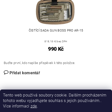
ČISTÍCÍ SADA GUN BOSS PRO AR-15
818,18 Kč bez DPH
990 Kč
Buďte první, kdo napíše příspěvek k této položce.
Přidat komentář
Tento web používá soubory cookie. Dalším procházením
tohoto webu vyjadřujete souhlas s jejich používáním..
Více informací
zde
.
|
|
DIRECT FORCE
JANÍSKOVÁ&LATA
VLASTIMIL PITROCHA