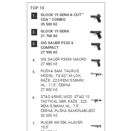
TOP 10
GLOCK 19 GEN6 A-CUT™
COA™ COMBO
35 500 Kč
GLOCK 19 GEN6
21 700 Kč
SIG SAUER P320 X
COMPACT
27 900 Kč
SIG SAUER P365X MACRO
27 980 Kč
PUŠKA SAM. TAURUS,
MODEL: T4 A21 M-LOK,
RÁŽE: .223 REM/5,56MM,
HL.: 11,5", ČERNÁ
27 900 Kč
STAG ARMS, MOD: STAG 15
TACTICAL SBR, RÁŽE: .223
REM/5,56MM, HL.: 7,5",
ČERNÁ, PUŠKA SAMONABÍJECÍ
32 000 Kč
RUGER AR-556, HLAVEŇ
10,5"