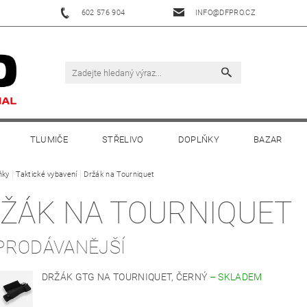
602 576 904
INFO@DFPRO.CZ
TLUMIČE
STŘELIVO
DOPLŇKY
BAZAR
ňky
Taktické vybavení
Držák na Tourniquet
ŽÁK NA TOURNIQUET
PRODÁVANĚJŠÍ
DRŽÁK GTG NA TOURNIQUET, ČERNÝ
–
SKLADEM