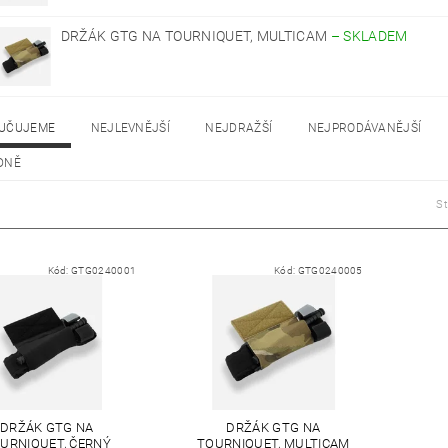
DRŽÁK GTG NA TOURNIQUET, MULTICAM
–
SKLADEM
UČUJEME
NEJLEVNĚJŠÍ
NEJDRAŽŠÍ
NEJPRODÁVANĚJŠÍ
DNĚ
S
Kód:
GTG0240001
Kód:
GTG0240005
DRŽÁK GTG NA
DRŽÁK GTG NA
URNIQUET, ČERNÝ
TOURNIQUET, MULTICAM