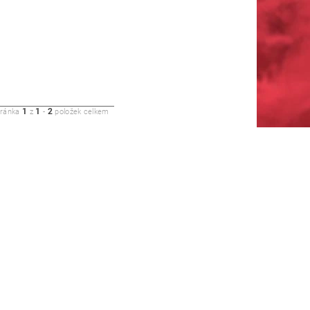
1
1
2
tránka
z
-
položek celkem