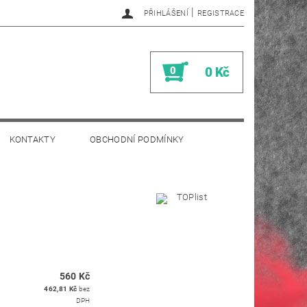
|
PŘIHLÁŠENÍ
REGISTRACE
0
0 Kč
KONTAKTY
OBCHODNÍ PODMÍNKY
560 Kč
462,81 Kč
bez
DPH