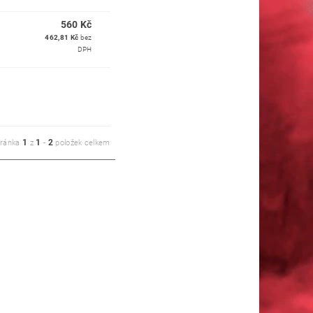
560 Kč
462,81 Kč
bez
DPH
1
1
2
tránka
z
-
položek celkem