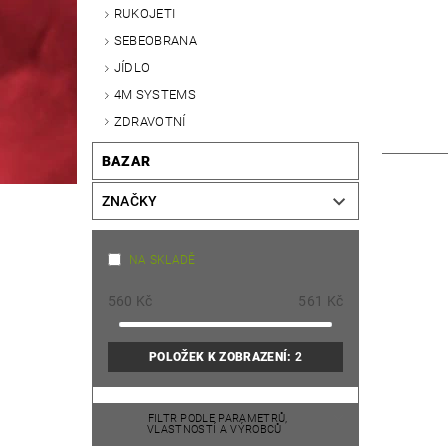
RUKOJETI
SEBEOBRANA
JÍDLO
4M SYSTEMS
ZDRAVOTNÍ
BAZAR
ZNAČKY
NA SKLADĚ
560
Kč
561
Kč
POLOŽEK K ZOBRAZENÍ:
2
FILTR PODLE PARAMETRŮ,
VLASTNOSTÍ A VÝROBCŮ