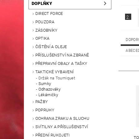
DOPLŇKY
DIRECT FORCE
2.
POUZDRA
ZÁSOBNÍKY
OPTIKA
DOPOR
ČIŠTĚNÍ A OLEJE
ABECE
PŘÍSLUŠENSTVÍ NA ZBRANĚ
PŘEPRAVNÍ OBALY A TAŠKY
TAKTICKÉ VYBAVENÍ
Držák na Tourniquet
Sumky
Odhazováky
Lékárničky
PAŽBY
POPRUHY
OCHRANA ZRAKU A SLUCHU
SVÍTILNY A PŘÍSLUŠENSTVÍ
PŘEDNÍ RUKOJETI
TO