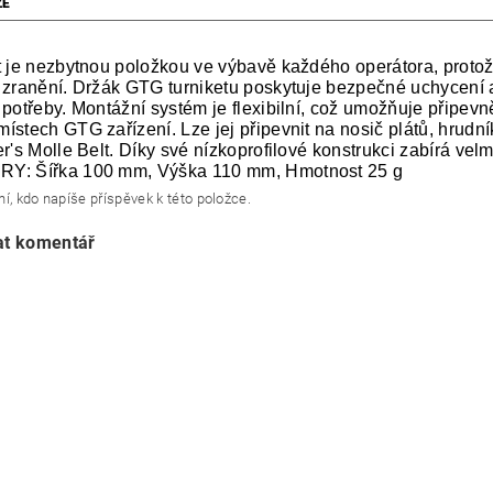
ZE
t je nezbytnou položkou ve výbavě každého operátora, protože
 zranění. Držák GTG turniketu poskytuje bezpečné uchycení a 
 potřeby. Montážní systém je flexibilní, což umožňuje připevn
ístech GTG zařízení. Lze jej připevnit na nosič plátů, hrudn
r's Molle Belt. Díky své nízkoprofilové konstrukci zabírá velm
Y: Šířka 100 mm, Výška 110 mm, Hmotnost 25 g
í, kdo napíše příspěvek k této položce.
at komentář