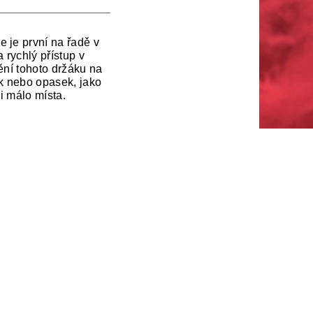
 je první na řadě v
rychlý přístup v
ění tohoto držáku na
ík nebo opasek, jako
i málo místa.