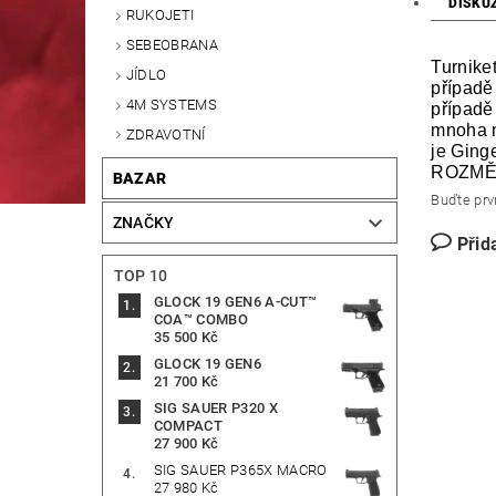
DISKU
RUKOJETI
SEBEOBRANA
Turnike
JÍDLO
případě
4M SYSTEMS
případě
mnoha m
ZDRAVOTNÍ
je Ginge
ROZMĚR
BAZAR
Buďte prvn
ZNAČKY
Přid
TOP 10
GLOCK 19 GEN6 A-CUT™
COA™ COMBO
35 500 Kč
GLOCK 19 GEN6
21 700 Kč
SIG SAUER P320 X
COMPACT
27 900 Kč
SIG SAUER P365X MACRO
27 980 Kč