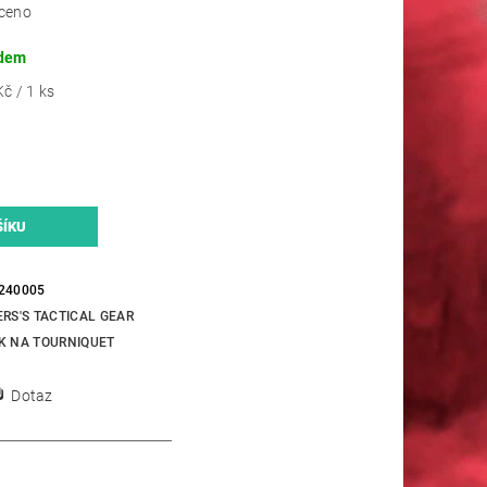
ceno
dem
č / 1 ks
240005
ERS'S TACTICAL GEAR
K NA TOURNIQUET
Dotaz