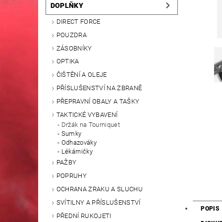
DOPLŇKY
DIRECT FORCE
POUZDRA
ZÁSOBNÍKY
OPTIKA
ČIŠTĚNÍ A OLEJE
PŘÍSLUŠENSTVÍ NA ZBRANĚ
PŘEPRAVNÍ OBALY A TAŠKY
TAKTICKÉ VYBAVENÍ
Držák na Tourniquet
Sumky
Odhazováky
Lékárničky
PAŽBY
POPRUHY
OCHRANA ZRAKU A SLUCHU
SVÍTILNY A PŘÍSLUŠENSTVÍ
POPIS
PŘEDNÍ RUKOJETI