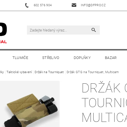
602 576 904
INFO@DFPRO.CZ
TLUMIČE
STŘELIVO
DOPLŇKY
BAZAR
ňky
Taktické vybavení
Držák na Tourniquet
Držák GTG na Tourniquet, Multicam
DRŽÁK 
TOURNI
MULTI