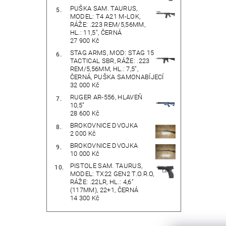
PUŠKA SAM. TAURUS,
MODEL: T4 A21 M-LOK,
RÁŽE: .223 REM/5,56MM,
HL.: 11,5", ČERNÁ
27 900 Kč
STAG ARMS, MOD: STAG 15
TACTICAL SBR, RÁŽE: .223
REM/5,56MM, HL.: 7,5",
ČERNÁ, PUŠKA SAMONABÍJECÍ
32 000 Kč
RUGER AR-556, HLAVEŇ
10,5"
28 600 Kč
BROKOVNICE DVOJKA
2 000 Kč
BROKOVNICE DVOJKA
10 000 Kč
PISTOLE SAM. TAURUS,
MODEL: TX22 GEN2 T.O.R.O,
RÁŽE: .22LR, HL.: 4,6"
(117MM), 22+1, ČERNÁ
14 300 Kč