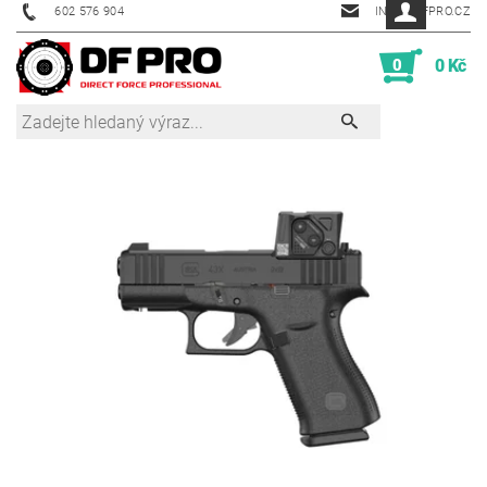
602 576 904
INFO@DFPRO.CZ
0
0 Kč