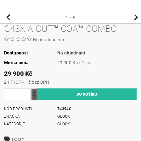
1
z 5
G43X A-CUT™ COA™ COMBO
Neohodnoceno
Dostupnost
Na objednání
Měrná cena
29 900 Kč / 1 ks
29 900 Kč
24 710,74 Kč bez DPH
KÓD PRODUKTU
74394C
ZNAČKA
GLOCK
KATEGORIE
GLOCK
Dotaz