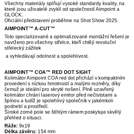
Všechny materiály splňují vysoké standardy kvality, na
které jsou uživatelé zvyklí od společností Aimpoint a
GLOCK.
Oficiální představení proběhne na Shot Show 2025.
AIMPOINT™️ A-CUT™️
Toto specializované a optimalizované montážní řešení je
navrženo pro všechny střelce, kteří chtějí revoluční
střelecký zážitek
a vyhledávají odolnost a spolehlivost.
AIMPOINT™️ COA™️ RED DOT SIGHT
Kolimátor Aimpoint COA red dot přichází v kompaktním
provedení s nízkou hmotností a malými rozměry, díky
čemuž je ideální pro skryté nošení. Plně uzavřený
kolimátor chrání laserový emitor před nečistotami a
špínou a tudíž je spolehlivý společník v jakémkoli
podnebí a prostředí.
Široké zorné pole se štíhlým rámem poskytuje skvělý
přehled o situaci.
Ráže:
9x19
Délka závěru:
154 mm