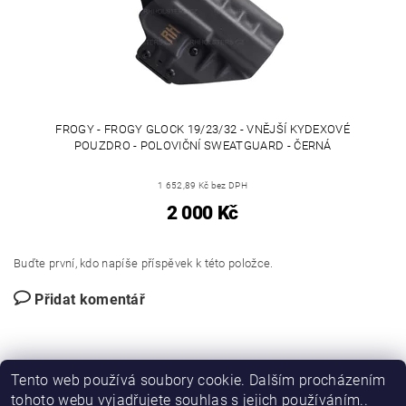
FROGY - FROGY GLOCK 19/23/32 - VNĚJŠÍ KYDEXOVÉ
POUZDRO - POLOVIČNÍ SWEATGUARD - ČERNÁ
1 652,89 Kč bez DPH
2 000 Kč
Buďte první, kdo napíše příspěvek k této položce.
Přidat komentář
Tento web používá soubory cookie. Dalším procházením
tohoto webu vyjadřujete souhlas s jejich používáním..