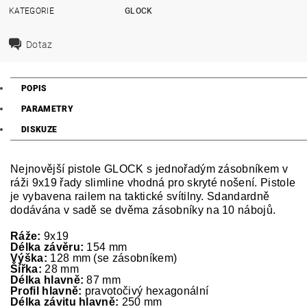
KATEGORIE
GLOCK
Dotaz
POPIS
PARAMETRY
DISKUZE
Nejnovější pistole GLOCK s jednořadým zásobníkem v
ráži 9x19 řady slimline vhodná pro skryté nošení. Pistole
je vybavena railem na taktické svítilny. Sdandardně
dodávána v sadě se dvěma zásobníky na 10 nábojů.
Ráže:
9x19
Délka závěru:
154 mm
Výška:
128 mm (se zásobníkem)
Šířka:
28 mm
Délka hlavně:
87 mm
Profil hlavně:
pravotočivý hexagonální
Délka závitu hlavně:
250 mm