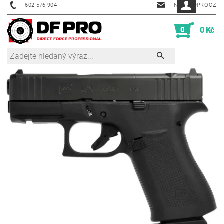
602 576 904
INFO@DFPRO.CZ
0
0 Kč