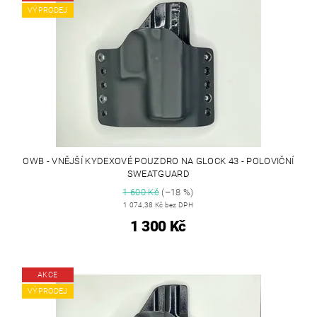
VÝPRODEJ
OWB - VNĚJŠÍ KYDEXOVÉ POUZDRO NA GLOCK 43 - POLOVIČNÍ
SWEATGUARD
1 600 Kč
(–18 %)
1 074,38 Kč bez DPH
1 300 Kč
AKCE
VÝPRODEJ