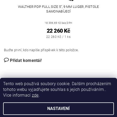
WALTHER PDP FULL SIZE 5‘‘, 9 MM LUGER, PISTOLE
SAMONABÍJECÍ
18 396,69 Kč bez DPH
22 260 Kč
22 260 Kč / 1 ks
Buďte první, kdo napíše příspěvek k této položce.
Přidat komentář
Tento web používá soubory cookie. Dalším procházením
tohoto webu vyjadřujete souhlas s jejich používáním..
Více informací
zde
.
|
|
DIRECT FORCE
JANÍSKOVÁ&LATA
VLASTIMIL PITROCHA
NASTAVENÍ
Upravit nastavení cookies
2026 © DIRFORPRO, všechna práva vyhrazena