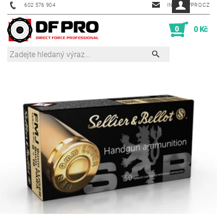
602 576 904
INFO@DFPRO.CZ
0
0 Kč