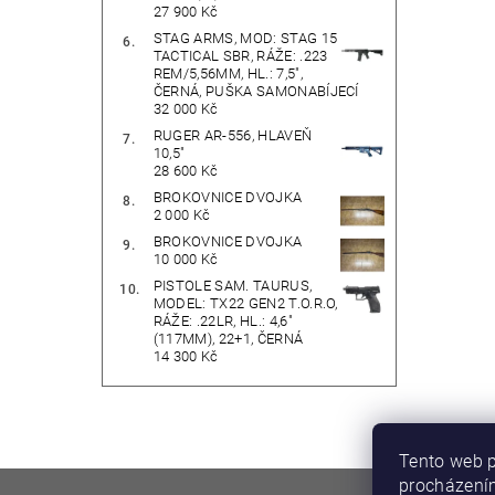
27 900 Kč
STAG ARMS, MOD: STAG 15
TACTICAL SBR, RÁŽE: .223
REM/5,56MM, HL.: 7,5",
ČERNÁ, PUŠKA SAMONABÍJECÍ
32 000 Kč
RUGER AR-556, HLAVEŇ
10,5"
28 600 Kč
BROKOVNICE DVOJKA
2 000 Kč
BROKOVNICE DVOJKA
10 000 Kč
PISTOLE SAM. TAURUS,
MODEL: TX22 GEN2 T.O.R.O,
RÁŽE: .22LR, HL.: 4,6"
(117MM), 22+1, ČERNÁ
14 300 Kč
Tento web p
procházením