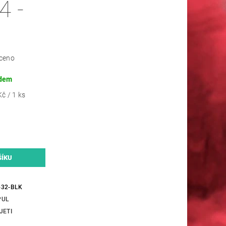
4 -
ceno
dem
č / 1 ks
32-BLK
PUL
JETI