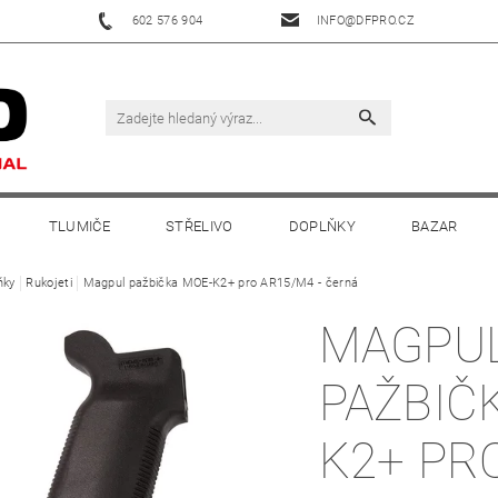
602 576 904
INFO@DFPRO.CZ
TLUMIČE
STŘELIVO
DOPLŇKY
BAZAR
ňky
Rukojeti
Magpul pažbička MOE-K2+ pro AR15/M4 - černá
MAGPU
PAŽBIČ
K2+ PR