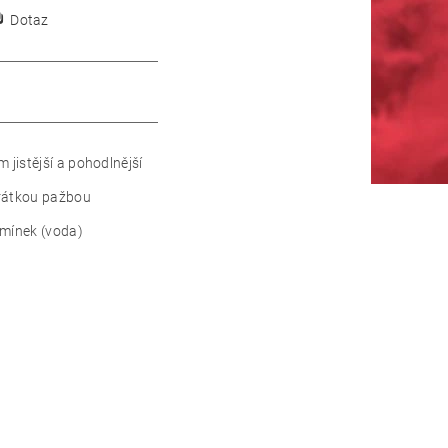
Dotaz
jistější a pohodlnější
krátkou pažbou
dmínek (voda)