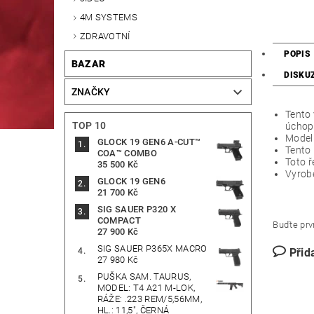
4M SYSTEMS
ZDRAVOTNÍ
POPIS
BAZAR
DISKU
ZNAČKY
Tento 
TOP 10
úchop 
Model 
GLOCK 19 GEN6 A-CUT™
Tento
COA™ COMBO
Toto ř
35 500 Kč
Vyrob
GLOCK 19 GEN6
21 700 Kč
SIG SAUER P320 X
COMPACT
Buďte prvn
27 900 Kč
SIG SAUER P365X MACRO
Přid
27 980 Kč
PUŠKA SAM. TAURUS,
MODEL: T4 A21 M-LOK,
RÁŽE: .223 REM/5,56MM,
HL.: 11,5", ČERNÁ