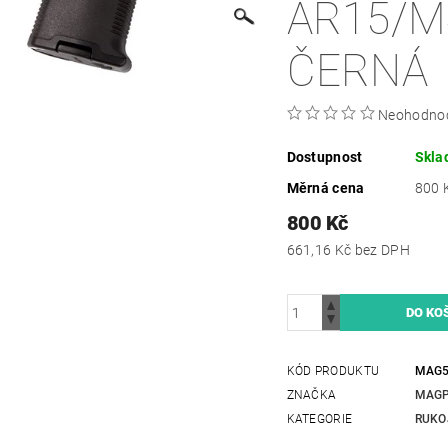
AR15/M
ČERNÁ
Neohodno
Dostupnost
Skla
Měrná cena
800 K
800 Kč
661,16 Kč bez DPH
KÓD PRODUKTU
MAG5
ZNAČKA
MAG
KATEGORIE
RUKO