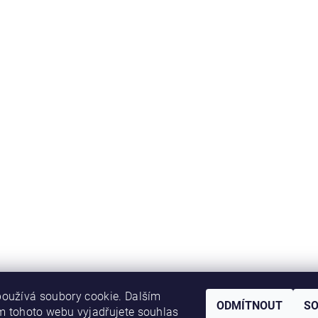
oužívá soubory cookie. Dalším
ODMÍTNOUT
S
 tohoto webu vyjadřujete souhlas