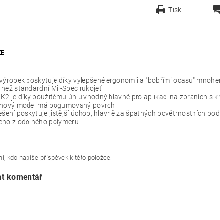
Tisk
ZE
výrobek poskytuje díky vylepšené ergonomii a "bobřími ocasu" mnohem 
než standardní Mil-Spec rukojeť
K2 je díky použitému úhlu vhodný hlavně pro aplikaci na zbraních s 
 nový model má pogumovaný povrch
ešení poskytuje jistější úchop, hlavně za špatných povětrnostních po
eno z odolného polymeru
í, kdo napíše příspěvek k této položce.
at komentář