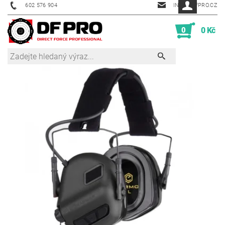
602 576 904
INFO@DFPRO.CZ
0
0 Kč