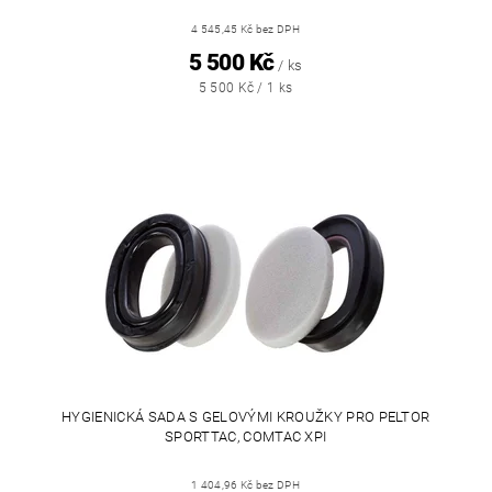
4 545,45 Kč bez DPH
5 500 Kč
/ ks
5 500 Kč / 1 ks
HYGIENICKÁ SADA S GELOVÝMI KROUŽKY PRO PELTOR
SPORTTAC, COMTAC XPI
1 404,96 Kč bez DPH