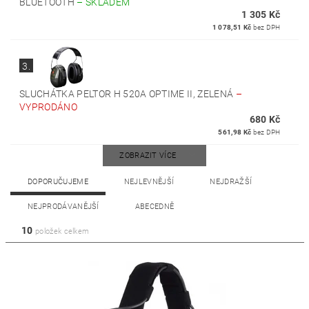
BLUETOOTH
–
SKLADEM
1 305 Kč
1 078,51 Kč
bez DPH
3.
SLUCHÁTKA PELTOR H 520A OPTIME II, ZELENÁ
–
VYPRODÁNO
680 Kč
561,98 Kč
bez DPH
ZOBRAZIT VÍCE
DOPORUČUJEME
NEJLEVNĚJŠÍ
NEJDRAŽŠÍ
NEJPRODÁVANĚJŠÍ
ABECEDNĚ
10
položek celkem