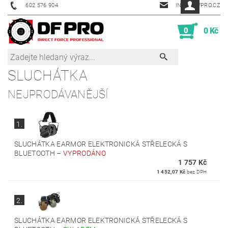
602 576 904
INFO@DFPRO.CZ
0
0 Kč
SLUCHÁTKA
NEJPRODÁVANĚJŠÍ
1.
SLUCHÁTKA EARMOR ELEKTRONICKÁ STŘELECKÁ S
BLUETOOTH
–
VYPRODÁNO
1 757 Kč
1 452,07 Kč
bez DPH
2.
SLUCHÁTKA EARMOR ELEKTRONICKÁ STŘELECKÁ S