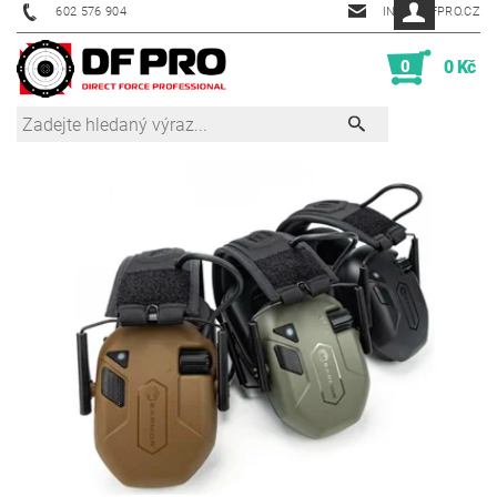
602 576 904
INFO@DFPRO.CZ
0
0 Kč