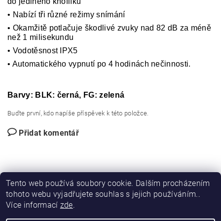
do jediného knoflíku
•
Nabízí tři různé režimy snímání
•
Okamžitě potlačuje škodlivé zvuky nad 82 dB za méně
než 1 milisekundu
•
Vodotěsnost IPX5
•
Automatického vypnutí po 4 hodinách nečinnosti.
Barvy: BLK: černá, FG: zelená
Buďte první, kdo napíše příspěvek k této položce.
Přidat komentář
Tento web používá soubory cookie. Dalším procházením
tohoto webu vyjadřujete souhlas s jejich používáním..
Více informací
zde
|
.
|
|
DIRECT FORCE
JANÍSKOVÁ&LATA
VLASTIMIL PITROCHA
STĚHOVÁNÍ A VYKLÍZENÍ V BRNĚ