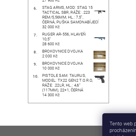
27 900 Kč
STAG ARMS, MOD: STAG 15
TACTICAL SBR, RÁŽE: .223
REM/5,56MM, HL.: 7,5",
ČERNÁ, PUŠKA SAMONABÍJECÍ
32 000 Kč
RUGER AR-556, HLAVEŇ
10,5"
28 600 Kč
BROKOVNICE DVOJKA
2 000 Kč
BROKOVNICE DVOJKA
10 000 Kč
PISTOLE SAM. TAURUS,
MODEL: TX22 GEN2 T.O.R.O,
RÁŽE: .22LR, HL.: 4,6"
(117MM), 22+1, ČERNÁ
14 300 Kč
Tento web p
procházením