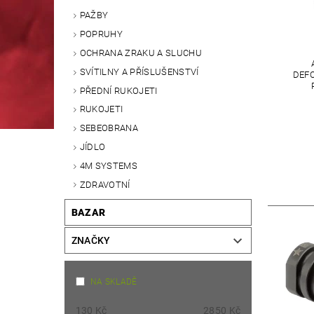
PAŽBY
POPRUHY
OCHRANA ZRAKU A SLUCHU
SVÍTILNY A PŘÍSLUŠENSTVÍ
DEF
PŘEDNÍ RUKOJETI
RUKOJETI
SEBEOBRANA
JÍDLO
4M SYSTEMS
ZDRAVOTNÍ
BAZAR
ZNAČKY
NA SKLADĚ
130
Kč
2850
Kč