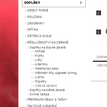
DOPLŇKY
DIRECT FORCE
2.
POUZDRA
ZÁSOBNÍKY
OPTIKA
3.
ČIŠTĚNÍ A OLEJE
PŘÍSLUŠENSTVÍ NA ZBRANĚ
Doplňky na dlouhé zbraně
- Mířidla
- Krytky
DOPOR
- Lišty
- Úderníky
ABECE
- Natahovací páky
- Náhradní díly, upgrade, tuning,
- Lučíky
- Pojistky
- Úsťová zařízení
Doplňky na krátké zbraně
Cvičné náboje
PŘEPRAVNÍ OBALY A TAŠKY
TAKTICKÉ VYBAVENÍ