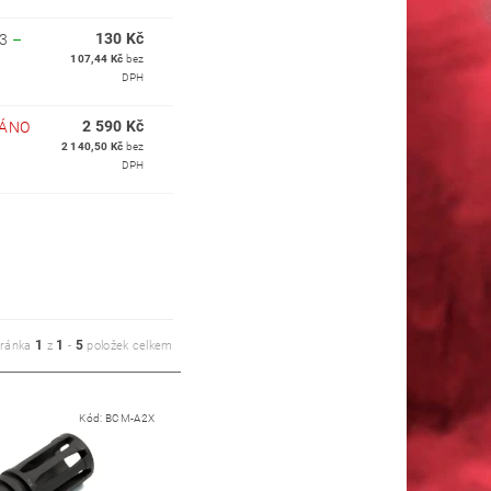
130 Kč
23
–
107,44 Kč
bez
DPH
2 590 Kč
ÁNO
2 140,50 Kč
bez
DPH
1
1
5
tránka
z
-
položek celkem
Kód:
BCM-A2X