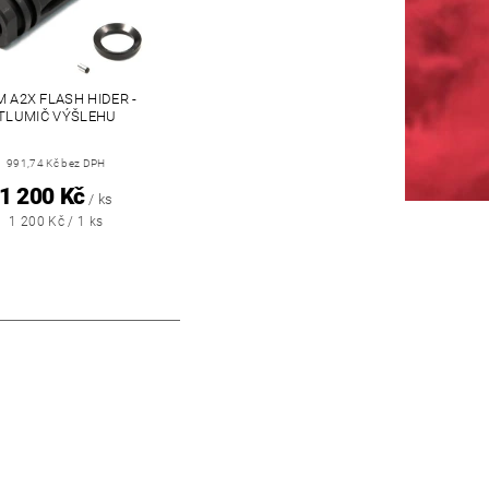
 A2X FLASH HIDER -
TLUMIČ VÝŠLEHU
991,74 Kč bez DPH
1 200 Kč
/ ks
1 200 Kč / 1 ks