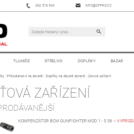
602 576 904
INFO@DFPRO.CZ
TLUMIČE
STŘELIVO
DOPLŇKY
BAZAR
ňky
Příslušenství na zbraně
Doplňky na dlouhé zbraně
Úsťová zařízení
ŤOVÁ ZAŘÍZENÍ
PRODÁVANĚJŠÍ
KOMPENZÁTOR BCM GUNFIGHTER MOD 1 - 5.56
–
VYPROD