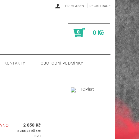
|
PŘIHLÁŠENÍ
REGISTRACE
0
0 Kč
KONTAKTY
OBCHODNÍ PODMÍNKY
2 850 Kč
ÁNO
2 355,37 Kč
bez
DPH