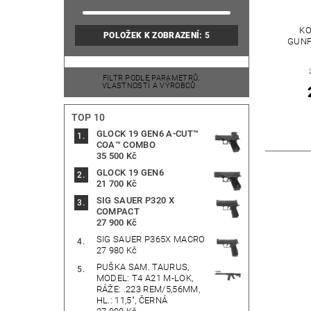
K
POLOŽEK K ZOBRAZENÍ:
5
GUNF
FILTR PODLE PARAMETRŮ,
VLASTNOSTÍ A VÝROBCŮ
TOP 10
GLOCK 19 GEN6 A-CUT™
COA™ COMBO
35 500 Kč
GLOCK 19 GEN6
21 700 Kč
SIG SAUER P320 X
COMPACT
27 900 Kč
SIG SAUER P365X MACRO
27 980 Kč
PUŠKA SAM. TAURUS,
MODEL: T4 A21 M-LOK,
RÁŽE: .223 REM/5,56MM,
HL.: 11,5", ČERNÁ