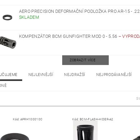
AERO PRECISION DEFORMAČNÍ PODLOŽKA PRO AR-15 - .2
SKLADEM
KOMPENZÁTOR BCM GUNFIGHTER MOD 0 - 5.56
–
VYPROD
ZOBRAZIT VÍCE
UČUJEME
NEJLEVNĚJŠÍ
NEJDRAŽŠÍ
NEJPRODÁVANĚJŠÍ
DNĚ
S
Kód:
APRH100010C
Kód:
BCM-FLASH-HIDER-A2