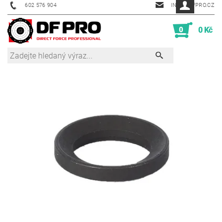
602 576 904
INFO@DFPRO.CZ
0
0 Kč