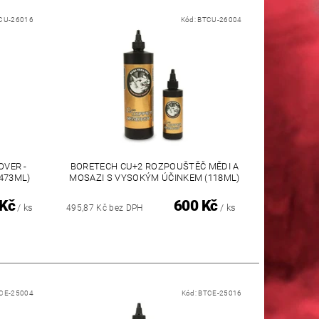
CU-26016
Kód:
BTCU-26004
OVER -
BORETECH CU+2 ROZPOUŠTĚČ MĚDI A
473ML)
MOSAZI S VYSOKÝM ÚČINKEM (118ML)
 Kč
600 Kč
/ ks
/ ks
495,87 Kč bez DPH
CE-25004
Kód:
BTCE-25016