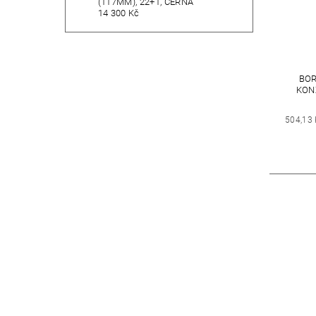
(117MM), 22+1, ČERNÁ
14 300 Kč
BOR
KON
504,13