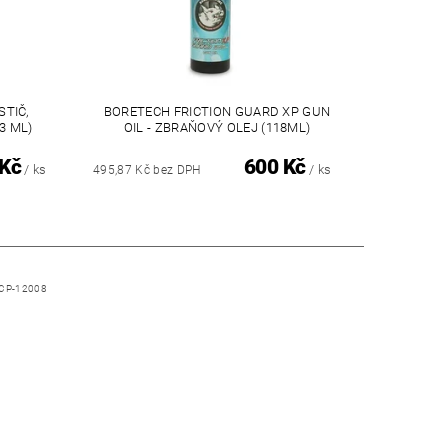
STIČ,
BORETECH FRICTION GUARD XP GUN
3 ML)
OIL - ZBRAŇOVÝ OLEJ (118ML)
 Kč
600 Kč
/ ks
/ ks
495,87 Kč bez DPH
CP-12008