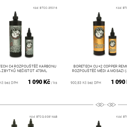
Kód:
BTCC-35016
Kód:
BT
TECH C4 ROZPOUŠTĚČ KARBONU
BORETECH CU+2 COPPER REM
A ZBYTKŮ NEČISTOT 473ML
ROZPOUŠTĚČ MĚDI A MOSAZI (
1 090 Kč
1 090
/ ks
 Kč bez DPH
900,83 Kč bez DPH
Kód:
BTCQ-30816AB
Kód:
BT