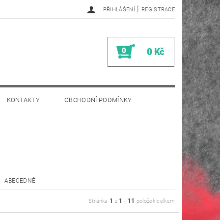
|
PŘIHLÁŠENÍ
REGISTRACE
0
0 Kč
KONTAKTY
OBCHODNÍ PODMÍNKY
ABECEDNĚ
1
1
11
Stránka
z
-
položek celkem