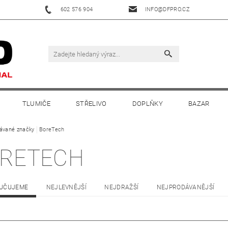
602 576 904
INFO@DFPRO.CZ
TLUMIČE
STŘELIVO
DOPLŇKY
BAZAR
ávané značky
BoreTech
RETECH
UČUJEME
NEJLEVNĚJŠÍ
NEJDRAŽŠÍ
NEJPRODÁVANĚJŠÍ