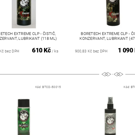
ETECH EXTREME CLP - ČISTIČ,
BORETECH EXTREME CLP - ČI
ZERVANT, LUBRIKANT (118 ML)
KONZERVANT, LUBRIKANT (47
610 Kč
1 090
/ ks
 Kč bez DPH
900,83 Kč bez DPH
Kód:
BTCD-50015
Kód:
BT