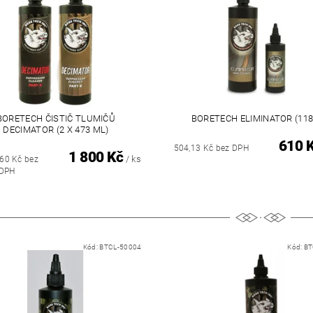
BORETECH ČISTIČ TLUMIČŮ
BORETECH ELIMINATOR (11
DECIMATOR (2 X 473 ML)
610 
504,13 Kč bez DPH
1 800 Kč
/ ks
,60 Kč bez
DPH
Kód:
BTCL-50004
Kód:
BT