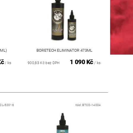
8ML)
BORETECH ELIMINATOR 473ML
Kč
1 090 Kč
/ ks
/ ks
900,83 Kč bez DPH
CL-50016
Kód:
BTCO-14004