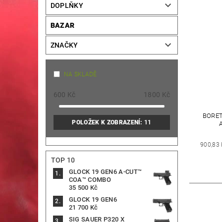
DOPLŇKY
BAZAR
ZNAČKY
NA SKLADĚ
600
Kč
1800
Kč
BORE
POLOŽEK K ZOBRAZENÍ:
11
900,83
TOP 10
GLOCK 19 GEN6 A-CUT™
COA™ COMBO
35 500 Kč
GLOCK 19 GEN6
21 700 Kč
SIG SAUER P320 X