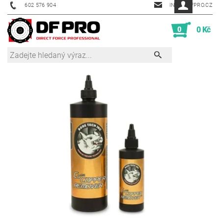
602 576 904
INFO@DFPRO.CZ
0
0 Kč