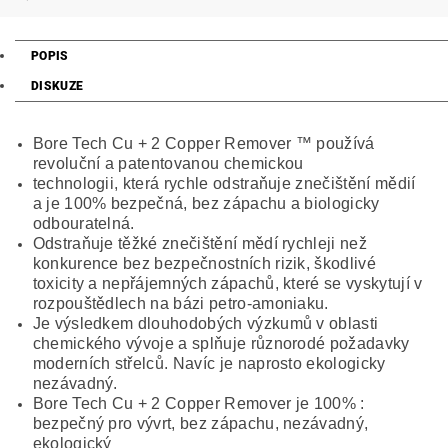
POPIS
DISKUZE
Bore Tech Cu + 2 Copper Remover ™ používá
revoluční a patentovanou chemickou
technologii, která rychle odstraňuje znečištění mědií
a je 100% bezpečná, bez zápachu a biologicky
odbouratelná.
Odstraňuje těžké znečištění mědí rychleji než
konkurence bez bezpečnostních rizik, škodlivé
toxicity a nepřájemných zápachů, které se vyskytují v
rozpouštědlech na bázi petro-amoniaku.
Je výsledkem dlouhodobých výzkumů v oblasti
chemického vývoje a splňuje různorodé požadavky
moderních střelců. Navíc je naprosto ekologicky
nezávadný.
Bore Tech Cu + 2 Copper Remover je 100% :
bezpečný pro vývrt, bez zápachu, nezávadný,
ekologický